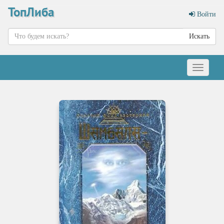
ТопЛиба
Войти
Искать
Меню