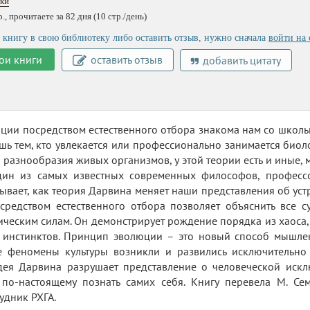
уки
, прочитаете за 82 дня (10 стр./день)
 книгу в свою библиотеку либо оставить отзыв, нужно сначала
войти на 
ои книги
оставить отзыв
добавить цитату
ции посредством естественного отбора знакома нам со школьн
шь тем, кто увлекается или профессионально занимается биол
 разнообразия живых организмов, у этой теории есть и иные,
Один из самых известных современных философов, профессо
ывает, как теория Дарвина меняет наши представления об уст
средством естественного отбора позволяет объяснить все 
ическим силам. Он демонстрирует рождение порядка из хаоса,
 инстинктов. Принцип эволюции – это новый способ мышлен
 феномены культуры возникли и развились исключительно в
дея Дарвина разрушает представление о человеческой искл
 по-настоящему познать самих себя. Книгу перевела М. Сем
удник РХГА.