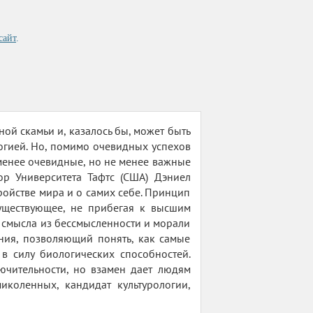
сайт
.
ой скамьи и, казалось бы, может быть
огией. Но, помимо очевидных успехов
 менее очевидные, но не менее важные
р Университета Тафтс (США) Дэниел
ройстве мира и о самих себе. Принцип
существующее, не прибегая к высшим
 смысла из бессмысленности и морали
ия, позволяющий понять, как самые
 силу биологических способностей.
ючительности, но взамен дает людям
иколенных, кандидат культурологии,