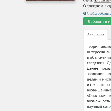
Серия:
История на
примерно 816 стр.
Чтобы добавить
Добавить в м
Аннотация
Теория эволю
интересна ли
в объяснении
следствия. 
Деннет показ
эволюции по
целям и мист
из животных
возвышенные
«Опасная» и
возможность
научный сотр