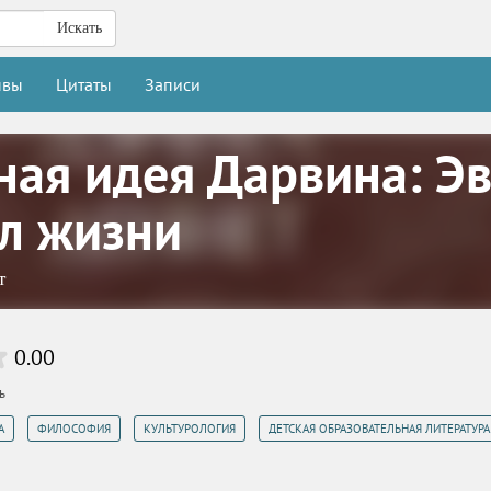
Искать
ывы
Цитаты
Записи
ная идея Дарвина: Э
л жизни
т
0.00
ь
,
,
,
А
ФИЛОСОФИЯ
КУЛЬТУРОЛОГИЯ
ДЕТСКАЯ ОБРАЗОВАТЕЛЬНАЯ ЛИТЕРАТУРА