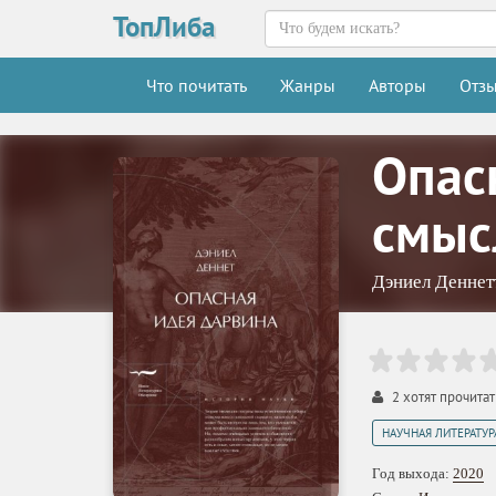
ТопЛиба
Что почитать
Жанры
Авторы
Отз
Опас
смыс
Дэниел Деннет
2
хотят прочитат
НАУЧНАЯ ЛИТЕРАТУР
Год выхода:
2020