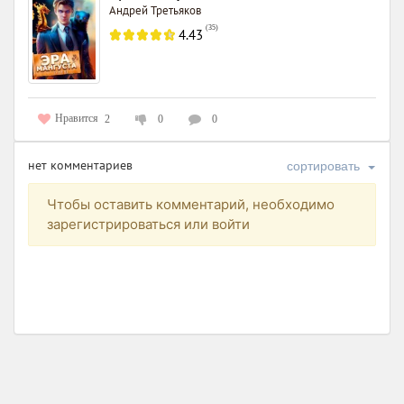
Андрей Третьяков
(
35
)
4.43
Нравится
2
0
0