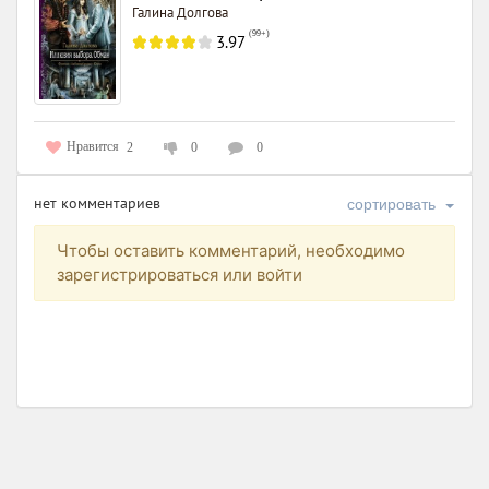
Галина Долгова
(
99+
)
3.97
Нравится
2
0
0