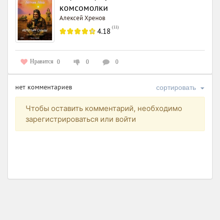
комсомолки
Алексей Хренов
(
11
)
4.18
Нравится
0
0
0