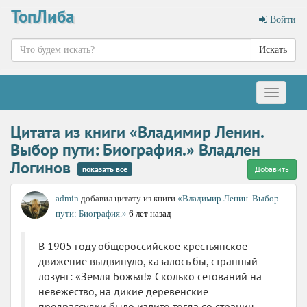
ТопЛиба
Войти
Искать
Меню
Цитата из книги «Владимир Ленин.
Выбор пути: Биография.» Владлен
Логинов
показать все
Добавить
admin
добавил цитату из книги
«Владимир Ленин. Выбор
пути: Биография.»
6 лет назад
В 1905 году общероссийское крестьянское
движение выдвинуло, казалось бы, странный
лозунг: «Земля Божья!» Сколько сетований на
невежество, на дикие деревенские
предрассудки было излито тогда со страниц