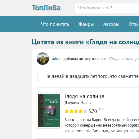
ТопЛиба
Что почитать
Жанры
Авторы
Отз
Цитата из книги «Глядя на солн
admin
добавил цитату из книги
«Глядя на солнце
Не делай в двадцать лет того, что свяжет 
Глядя на солнце
Джулиан Барнс
(
99+
)
3.70
Барнс — всегда Барнс. Всегда тонкий, вс
котором совершенно невероятным образом
«современного Гамлета», считающего «п