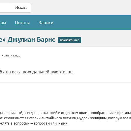
Искать
ывы
Цитаты
Записи
це» Джулиан Барнс
показать все
»
7 лет назад
тебя на всю твою дальнейшую жизнь.
егда ироничный, всегда поражающий изяществом полета воображения и оригина
 смешиваются истории английского летчика, мудрой женщины, которую все во
роклятые вопросы» — вопросами личными.