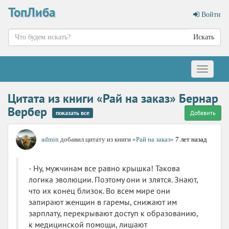
ТопЛиба
Войти
Искать
Меню
Цитата из книги «Рай на заказ» Бернар
Вербер
показать все
Добавить
admin
добавил цитату из книги
«Рай на заказ»
7 лет назад
- Ну, мужчинам все равно крышка! Такова
логика эволюции. Поэтому они и злятся. Знают,
что их конец близок. Во всем мире они
запирают женщин в гаремы, снижают им
зарплату, перекрывают доступ к образованию,
к медицинской помощи, лишают