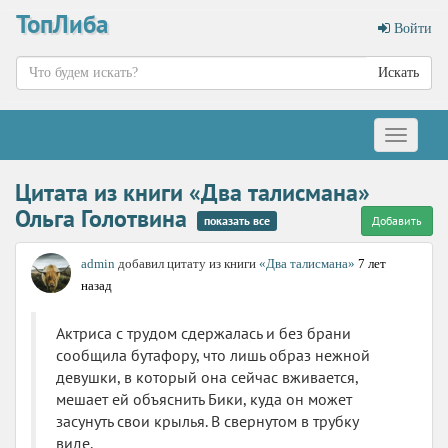
ТопЛиба
Войти
Искать
Меню
Цитата из книги «Два талисмана»
Ольга Голотвина
показать все
Добавить
admin
добавил цитату из книги
«Два талисмана»
7 лет
назад
Актриса с трудом сдержалась и без брани
сообщила бутафору, что лишь образ нежной
девушки, в который она сейчас вживается,
мешает ей объяснить Бики, куда он может
засунуть свои крылья. В свернутом в трубку
виде.