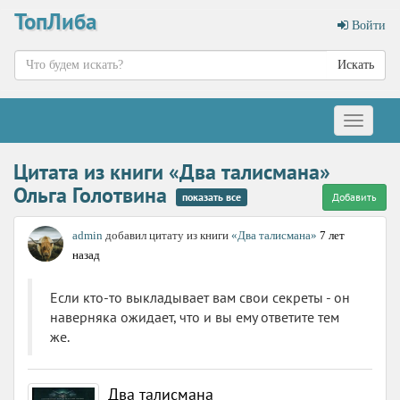
ТопЛиба
Войти
Искать
Меню
Цитата из книги «Два талисмана»
Ольга Голотвина
показать все
Добавить
admin
добавил цитату из книги
«Два талисмана»
7 лет
назад
Если кто-то выкладывает вам свои секреты - он
наверняка ожидает, что и вы ему ответите тем
же.
Два талисмана