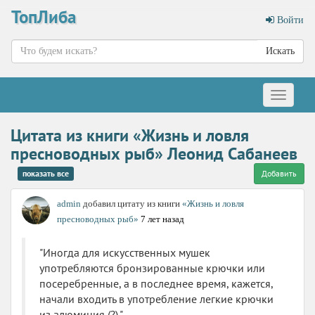
ТопЛиба
Войти
Искать
Меню
Цитата из книги «Жизнь и ловля
пресноводных рыб» Леонид Сабанеев
показать все
Добавить
admin
добавил цитату из книги
«Жизнь и ловля
пресноводных рыб»
7 лет назад
"Иногда для искусственных мушек
употребляются бронзированные крючки или
посеребренные, а в последнее время, кажется,
начали входить в употребление легкие крючки
из алюминия (?)."