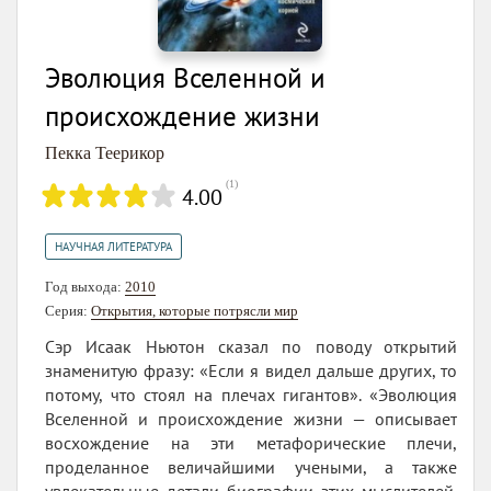
Эволюция Вселенной и
происхождение жизни
Пекка Теерикор
(
1
)
4.00
НАУЧНАЯ ЛИТЕРАТУРА
Год выхода:
2010
Серия:
Открытия, которые потрясли мир
Сэр Исаак Ньютон сказал по поводу открытий
знаменитую фразу: «Если я видел дальше других, то
потому, что стоял на плечах гигантов». «Эволюция
Вселенной и происхождение жизни — описывает
восхождение на эти метафорические плечи,
проделанное величайшими учеными, а также
увлекательные детали биографии этих мыслителей.