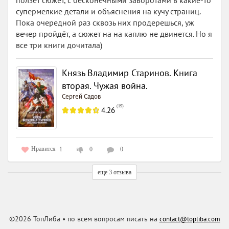
ползёт сюжет, с бесконечными заворотами в какие-то
супермелкие детали и объяснения на кучу страниц.
Пока очередной раз сквозь них продерешься, уж
вечер пройдёт, а сюжет на на каплю не двинется. Но я
все три книги дочитала)
Князь Владимир Старинов. Книга
вторая. Чужая война.
Сергей Садов
(
19
)
4.26
Нравится
1
0
0
еще 3 отзыва
©2026 ТопЛиба • по всем вопросам писать на
contact@topliba.com