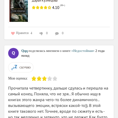
Дарья Кузнецова
(
99+
)
4.10
Нравится
4
0
0
Qqq
поделилась мнением о книге
«Недостойная»
2 года
назад
СКУЧНО
Моя оценка:
Прочитала четвертинку, дальше сдулась и перешла на
самый конец. Поняла, что не зря.. Я обычно ищу в
книгах этого жанра чего-то более динамичного..
вызывающего эмоции, встряски какой-то)). В этой
книге такового нет. Точнее, вроде по сюжету и есть -
но так медленно и затянуто, что не держит. Как будто