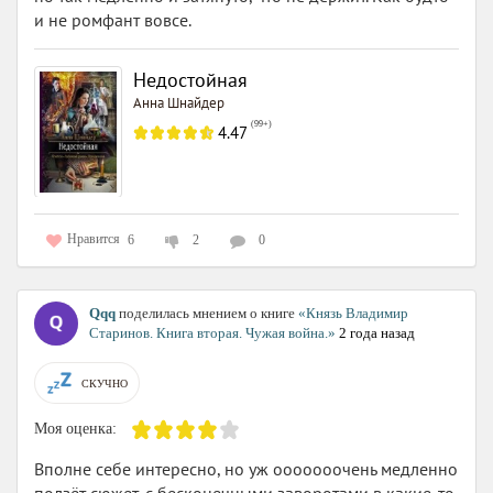
и не ромфант вовсе.
Недостойная
Анна Шнайдер
(
99+
)
4.47
Нравится
6
2
0
Qqq
поделилась мнением о книге
«Князь Владимир
Старинов. Книга вторая. Чужая война.»
2 года назад
СКУЧНО
Моя оценка:
Вполне себе интересно, но уж ооооооочень медленно