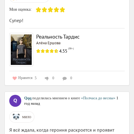
Моя оценка:
Супер!
Реальность Тардис
Алёна Ершова
(
99+
)
4.55
Нравится
5
0
0
Qqq
поделилась мнением о книге
«Полчаса до весны»
1
год назад
МИЛО
Я всё ждала, когда героиня раскроется и проявит