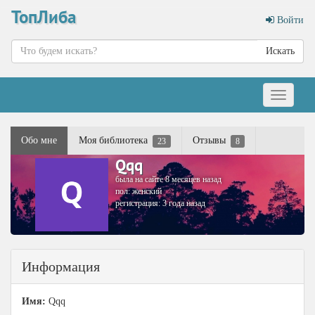
ТопЛиба
Войти
Искать
Меню
Обо мне
Моя библиотека
Отзывы
23
8
Qqq
была на сайте 8 месяцев назад
пол: женский
регистрация: 3 года назад
Информация
Имя:
Qqq