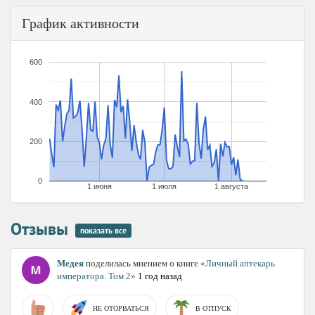
График активности
600
400
200
0
1 июня
1 июля
1 августа
Отзывы
показать все
Медея
поделилась мнением о книге
«Личный аптекарь
императора. Том 2»
1 год назад
НЕ ОТОРВАТЬСЯ
В ОТПУСК