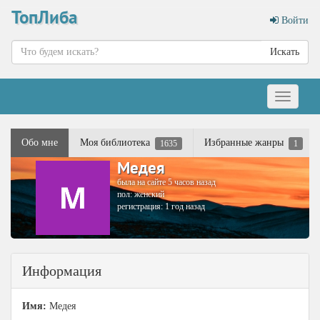
ТопЛиба
Войти
Искать
Меню
Обо мне
Моя библиотека
Избранные жанры
1635
1
Медея
была на сайте 5 часов назад
пол: женский
регистрация: 1 год назад
Информация
Имя:
Медея