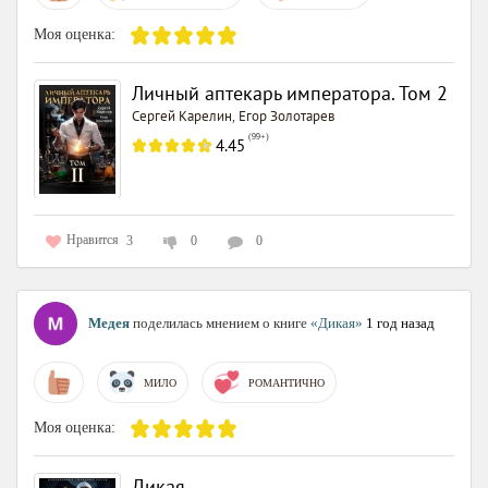
Моя оценка:
Личный аптекарь императора. Том 2
Сергей Карелин
Егор Золотарев
,
(
99+
)
4.45
Нравится
3
0
0
Медея
поделилась мнением о книге
«Дикая»
1 год назад
МИЛО
РОМАНТИЧНО
Моя оценка:
Дикая