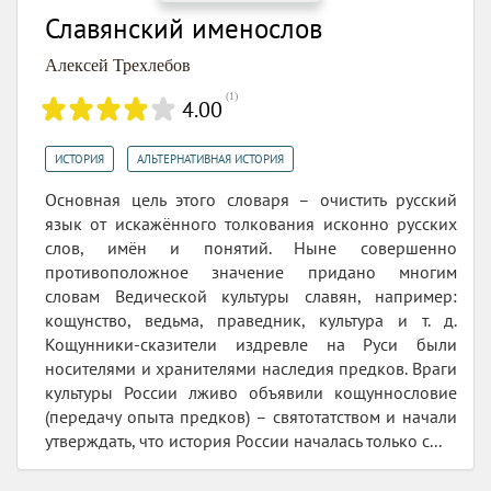
Славянский именослов
Алексей Трехлебов
(
1
)
4.00
,
ИСТОРИЯ
АЛЬТЕРНАТИВНАЯ ИСТОРИЯ
Основная цель этого словаря – очистить русский
язык от искажённого толкования исконно русских
слов, имён и понятий. Ныне совершенно
противоположное значение придано многим
словам Ведической культуры славян, например:
кощунство, ведьма, праведник, культура и т. д.
Кощунники-сказители издревле на Руси были
носителями и хранителями наследия предков. Враги
культуры России лживо объявили кощуннословие
(передачу опыта предков) – святотатством и начали
утверждать, что история России началась только с...