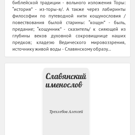
библейской традиции - вольного изложения Торы:
“история” - из-торы-я/. А также через лабиринты
философии по путеводной нити кощунословия /
повествования былой старины: “кощун” - быль,
предание; “кощунник” - сказитель/ к сияющей из
глубины веков духовной сокровищнице наших
предков; кладезю Ведического мировоззрения,
источнику живой воды - Славянскому образу...