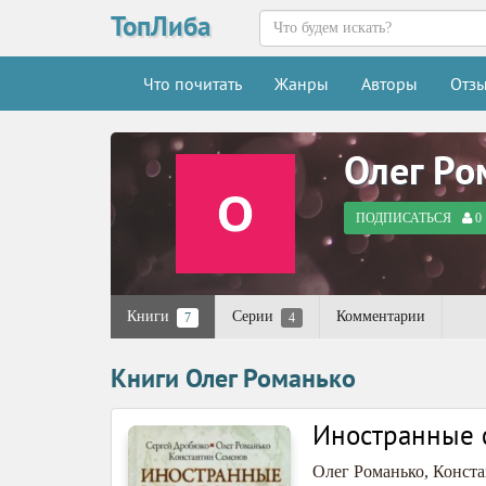
ТопЛиба
Что почитать
Жанры
Авторы
Отз
Олег Ро
ПОДПИСАТЬСЯ
0
Книги
Серии
Комментарии
7
4
Книги Олег Романько
Иностранные 
Олег Романько
,
Конста