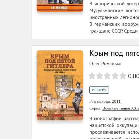
В исторической литер
Мусульманские вост
иностранных легионов
В германских вооруж
граждане СССР. Среди 
Крым под пято
Олег Романько
0.0
ИСТОРИЯ
Год выхода:
2011
Серия:
Военные тайны ХХ в
В монографии рассма
нацистской оккупаци
прослеживается испо
отечественной исто