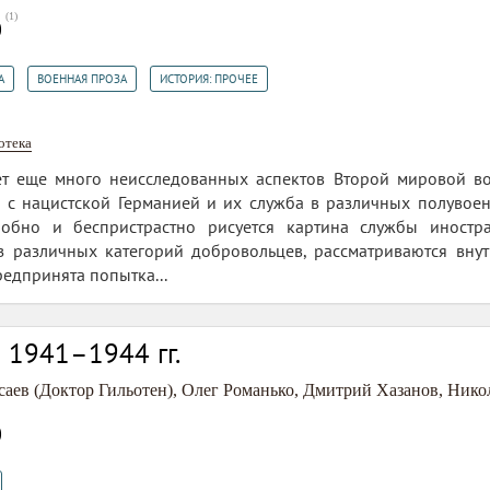
(
1
)
0
,
,
А
ВОЕННАЯ ПРОЗА
ИСТОРИЯ: ПРОЧЕЕ
отека
ет еще много неисследованных аспектов Второй мировой во
 с нацистской Германией и их служба в различных полувоен
робно и беспристрастно рисуется картина службы иностр
з различных категорий добровольцев, рассматриваются вну
едпринята попытка...
 1941–1944 гг.
аев (Доктор Гильотен)
,
Олег Романько
,
Дмитрий Хазанов
,
Нико
0