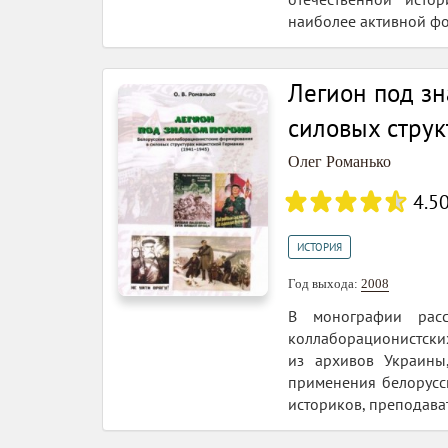
наиболее активной фо
Легион под зн
силовых струк
Олег Романько
4.5
ИСТОРИЯ
Год выхода:
2008
В монографии расс
коллаборационистских
из архивов Украины
применения белорусск
историков, преподават