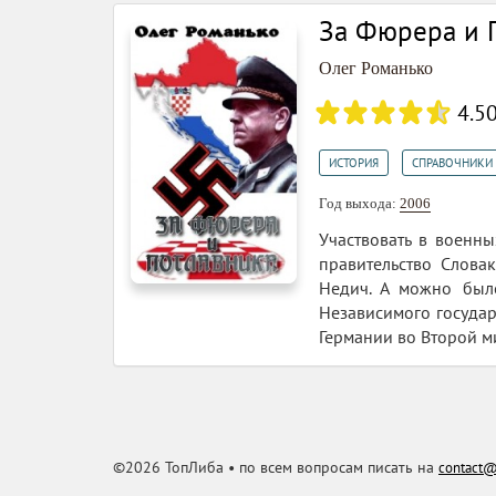
За Фюрера и 
Олег Романько
4.5
,
ИСТОРИЯ
СПРАВОЧНИКИ
Год выхода:
2006
Участвовать в военн
правительство Слова
Недич. А можно был
Независимого государ
Германии во Второй м
©2026 ТопЛиба • по всем вопросам писать на
contact@