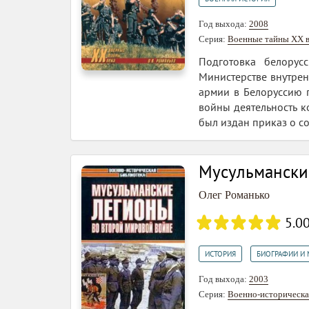
Год выхода:
2008
Серия:
Военные тайны ХХ в
Подготовка белорус
Министерстве внутрен
армии в Белоруссию 
войны деятельность к
был издан приказ о со
Мусульмански
Олег Романько
5.0
,
ИСТОРИЯ
БИОГРАФИИ И
Год выхода:
2003
Серия:
Военно-историческа