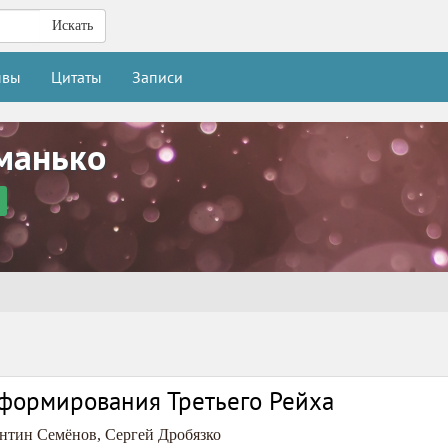
Искать
ывы
Цитаты
Записи
манько
формирования Третьего Рейха
нтин Семёнов
,
Сергей Дробязко