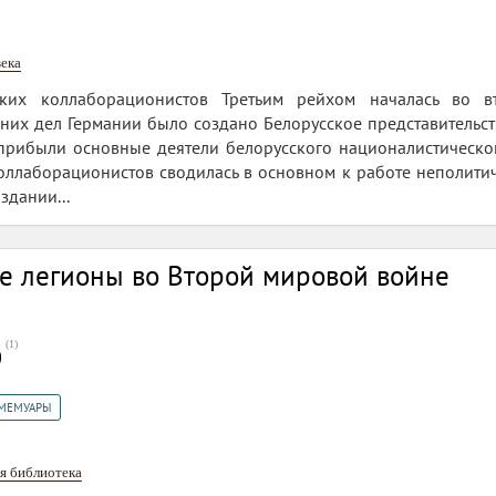
ека
ских коллаборационистов Третьим рейхом началась во в
них дел Германии было создано Белорусское представительст
прибыли основные деятели белорусского националистическо
оллаборационистов сводилась в основном к работе неполитич
здании...
е легионы во Второй мировой войне
(
1
)
0
 МЕМУАРЫ
я библиотека