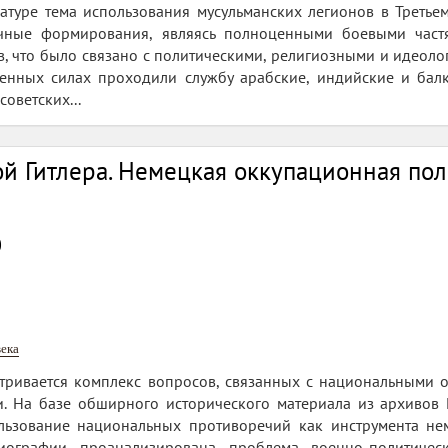
атуре тема использования мусульманских легионов в Третье
очные формирования, являясь полноценными боевыми част
, что было связано с политическими, религиозными и идеоло
енных силах проходили службу арабские, индийские и бал
советских...
й Гитлера. Немецкая оккупационная пол
0
ека
тривается комплекс вопросов, связанных с национальными
и. На базе обширного исторического материала из архивов
льзование национальных противоречий как инструмента не
риографии проанализирована проблема военно-политичес