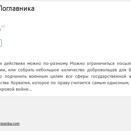
Поглавника
(
2
)
0
ых действиях можно по-разному. Можно ограничиться посылк
кии, или собрать небольшое количество добровольцев для б
о подчинить военным целям все сферы государственной ж
ства Хорватия, которое по праву считается самым одиозным
ировой войне...
topliba.com