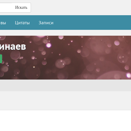
Искать
ывы
Цитаты
Записи
инаев