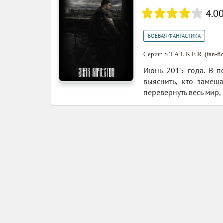
4.0
БОЕВАЯ ФАНТАСТИКА
Серия:
S.T.A.L.K.E.R. (fan-fi
Июнь 2015 года. В п
выяснить, кто замеш
перевернуть весь мир,