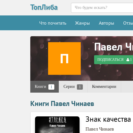
ТопЛиба
Что почитать
Жанры
Авторы
Отз
Павел Ч
ПОДПИСАТЬСЯ
1
Книги
Серии
Комментарии
1
1
Книги Павел Чинаев
Знак качества
Павел Чинаев