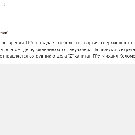
(
1
)
0
ction)
оле зрения ГРУ попадает небольшая партия сверхмощного 
ан в этом деле, оканчиваются неудачей. На поиски секре
 отправляется сотрудник отдела "Z" капитан ГРУ Михаил Колом