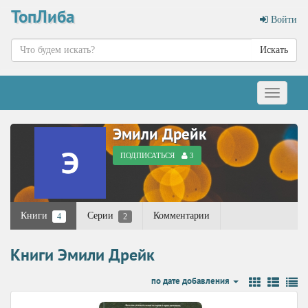
ТопЛиба
Войти
Искать
Меню
Эмили Дрейк
ПОДПИСАТЬСЯ
3
Книги
Серии
Комментарии
4
2
Книги Эмили Дрейк
по дате добавления