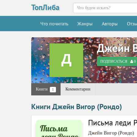
ТопЛиба
Что почитать
Жанры
Авторы
Отз
Джейн В
ПОДПИСАТЬСЯ
0
Книги
Комментарии
1
Книги Джейн Вигор (Рондо)
Письма леди 
Джейн Вигор (Рондо)