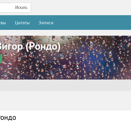
Искать
ывы
Цитаты
Записи
игор (Рондо)
Рондо