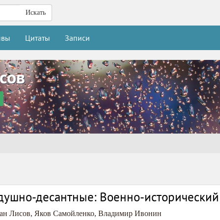
Искать
ывы
Цитаты
Записи
сов
здушно-десантные: Военно-исторический
ан Лисов
,
Яков Самойленко
,
Владимир Ивонин