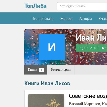
ТопЛиба
Что почитать
Жанры
Авторы
Отз
Иван Ли
ПОДПИСАТЬСЯ
2
Книги
Комментарии
1
Книги Иван Лисов
Советские во
Василий Маргелов
,
Ив