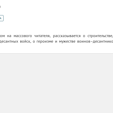
0
А
ном на массового читателя, рассказывается о строительст
десантных войск, о героизме и мужестве воинов–десантник