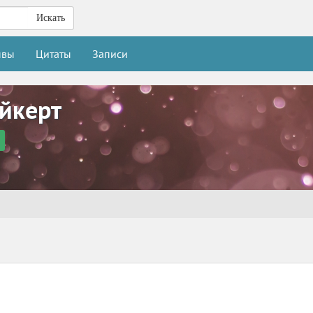
Искать
ывы
Цитаты
Записи
йкерт