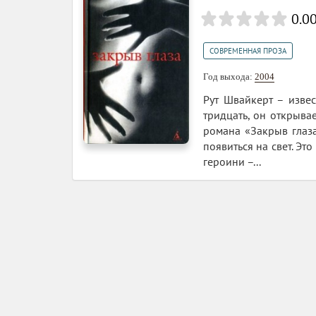
0.0
СОВРЕМЕННАЯ ПРОЗА
Год выхода:
2004
Рут Швайкерт – извес
тридцать, он открыва
романа «Закрыв глаза
появиться на свет. Э
героини –...