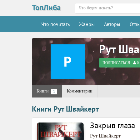
ТопЛиба
Что почитать
Жанры
Авторы
Отз
Рут Шва
ПОДПИСАТЬСЯ
0
Книги
Комментарии
1
Книги Рут Швайкерт
Закрыв глаза
Рут Швайкерт