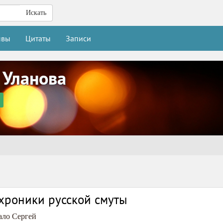
Искать
ывы
Цитаты
Записи
 Уланова
хроники русской смуты
ало Сергей