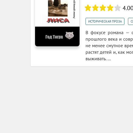
4.0
,
ИСТОРИЧЕСКАЯ ПРОЗА
С
В фокусе романа — с
прошлого века и совр
не менее смутное вре
растят детей и, как м
выживать. ...