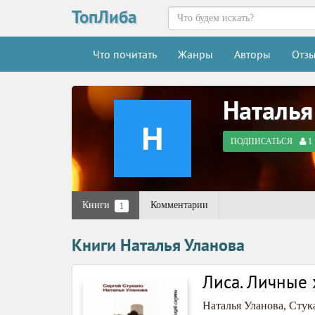
ТопЛиба
Что почитать
Жанры
Авторы
Отз
Наталья
ПОДПИСАТЬСЯ
1
Книги
Комментарии
1
Книги Наталья Уланова
Лиса. Личные 
Наталья Уланова
,
Стук