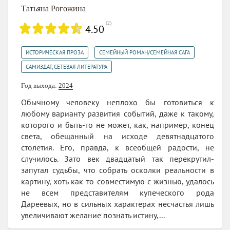
Татьяна Рогожина
(
2
)
4.50
,
,
ИСТОРИЧЕСКАЯ ПРОЗА
СЕМЕЙНЫЙ РОМАН/СЕМЕЙНАЯ САГА
САМИЗДАТ, СЕТЕВАЯ ЛИТЕРАТУРА
Год выхода:
2024
Обычному человеку неплохо бы готовиться к
любому варианту развития событий, даже к такому,
которого и быть-то не может, как, например, конец
света, обещанный на исходе девятнадцатого
столетия. Его, правда, к всеобщей радости, не
случилось. Зато век двадцатый так перекрутил-
запутал судьбы, что собрать осколки реальности в
картину, хоть как-то совместимую с жизнью, удалось
не всем представителям купеческого рода
Дареевых, но в сильных характерах несчастья лишь
увеличивают желание познать истину,...