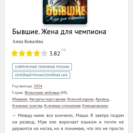
Бывшие. Жена для чемпиона
Анна Ковалёва
(
34
)
3.82
,
СОВРЕМЕННЫЕ ЛЮБОВНЫЕ РОМАНЫ
СЕМЕЙНЫЙ РОМАН/СЕМЕЙНАЯ САГА
Год выхода:
2024
Серия:
Испытание любовью
(#8)
#бывшие
,
#встреча через время
,
#плохой парень
,
#развод
,
#сильные чувства
,
#сложные отношения
,
#эмоционально
— Между нами все кончено, Маша. Я завтра подам
на развод. Муж еле ворочает языком и почти не
держится на ногах, но я понимаю, что это не просто