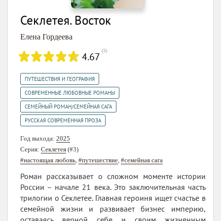
Секлетея. Восток
Елена Гордеева
(
3
)
4.67
,
ПУТЕШЕСТВИЯ И ГЕОГРАФИЯ
,
СОВРЕМЕННЫЕ ЛЮБОВНЫЕ РОМАНЫ
,
СЕМЕЙНЫЙ РОМАН/СЕМЕЙНАЯ САГА
РУССКАЯ СОВРЕМЕННАЯ ПРОЗА
Год выхода:
2025
Серия:
Секлетея
(#3)
#настоящая любовь
,
#путешествие
,
#семейная сага
Роман рассказывает о сложном моменте истории
России – начале 21 века. Это заключительная часть
трилогии о Секлетее. Главная героиня ищет счастье в
семейной жизни и развивает бизнес империю,
оставаясь верной себе и своим жизненным