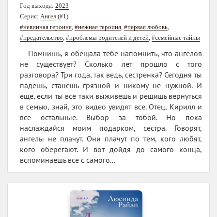
Год выхода:
2023
Серия:
Ангел
(#1)
#невинная героиня
,
#нежная героиня
,
#первая любовь
,
#предательство
,
#проблемы родителей и детей
,
#семейные тайны
— Помнишь, я обещала тебе напомнить, что ангелов
не существует? Сколько лет прошло с того
разговора? Три года, так ведь, сестренка? Сегодня ты
падешь, станешь грязной и никому не нужной. И
еще, если ты все таки выживешь и решишь вернуться
в семью, знай, это видео увидят все. Отец, Кирилл и
все остальные. Выбор за тобой. Но пока
наслаждайся моим подарком, сестра. Говорят,
ангелы не плачут. Они плачут по тем, кого любят,
кого оберегают. И вот дойдя до самого конца,
вспоминаешь все с самого...