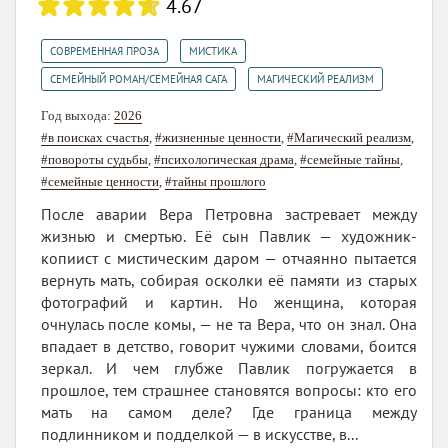
4.67
,
,
СОВРЕМЕННАЯ ПРОЗА
МИСТИКА
,
СЕМЕЙНЫЙ РОМАН/СЕМЕЙНАЯ САГА
МАГИЧЕСКИЙ РЕАЛИЗМ
Год выхода:
2026
#в поисках счастья
,
#жизненные ценности
,
#Магический реализм
,
#повороты судьбы
,
#психологическая драма
,
#семейные тайны
,
#семейные ценности
,
#тайны прошлого
После аварии Вера Петровна застревает между
жизнью и смертью. Её сын Павлик — художник-
копиист с мистическим даром — отчаянно пытается
вернуть мать, собирая осколки её памяти из старых
фотографий и картин. Но женщина, которая
очнулась после комы, — не та Вера, что он знал. Она
впадает в детство, говорит чужими словами, боится
зеркал. И чем глубже Павлик погружается в
прошлое, тем страшнее становятся вопросы: кто его
мать на самом деле? Где граница между
подлинником и подделкой — в искусстве, в...