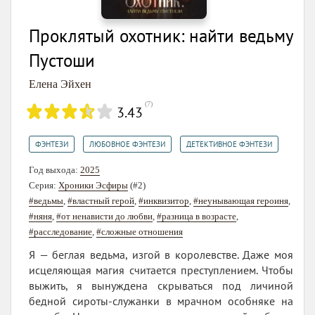
Проклятый охотник: найти ведьму
Пустоши
Елена Эйхен
(
7
)
3.43
,
,
ФЭНТЕЗИ
ЛЮБОВНОЕ ФЭНТЕЗИ
ДЕТЕКТИВНОЕ ФЭНТЕЗИ
Год выхода:
2025
Серия:
Хроники Эсфиры
(#2)
#ведьмы
,
#властный герой
,
#инквизитор
,
#неунывающая героиня
,
#няня
,
#от ненависти до любви
,
#разница в возрасте
,
#расследование
,
#сложные отношения
Я — беглая ведьма, изгой в королевстве. Даже моя
исцеляющая магия считается преступлением. Чтобы
выжить, я вынуждена скрываться под личиной
бедной сироты-служанки в мрачном особняке на