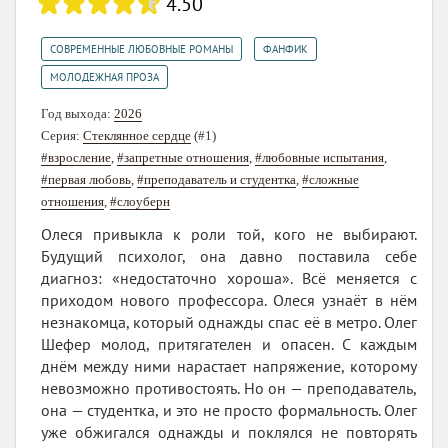
4.50
,
,
СОВРЕМЕННЫЕ ЛЮБОВНЫЕ РОМАНЫ
ФАНФИК
МОЛОДЕЖНАЯ ПРОЗА
Год выхода:
2026
Серия:
Стеклянное сердце
(#1)
#взросление
,
#запретные отношения
,
#любовные испытания
,
#первая любовь
,
#преподаватель и студентка
,
#сложные
отношения
,
#слоуберн
Олеся привыкла к роли той, кого не выбирают.
Будущий психолог, она давно поставила себе
диагноз: «недостаточно хороша». Всё меняется с
приходом нового профессора. Олеся узнаёт в нём
незнакомца, который однажды спас её в метро. Олег
Шефер молод, притягателен и опасен. С каждым
днём между ними нарастает напряжение, которому
невозможно противостоять. Но он — преподаватель,
она — студентка, и это не просто формальность. Олег
уже обжигался однажды и поклялся не повторять