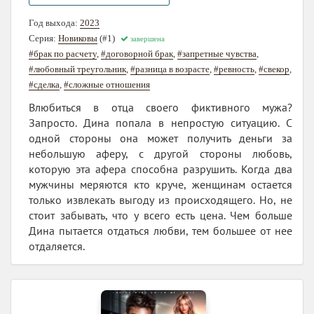
Год выхода:
2023
Серия:
Новиковы
(#1)
завершена
#брак по расчету
,
#договорной брак
,
#запретные чувства
,
#любовный треугольник
,
#разница в возрасте
,
#ревность
,
#свекор
,
#сделка
,
#сложные отношения
Влюбиться в отца своего фиктивного мужа?
Запросто. Дина попала в непростую ситуацию. С
одной стороны она может получить деньги за
небольшую аферу, с другой стороны любовь,
которую эта афера способна разрушить. Когда два
мужчины меряются кто круче, женщинам остается
только извлекать выгоду из происходящего. Но, не
стоит забывать, что у всего есть цена. Чем больше
Дина пытается отдаться любви, тем большее от нее
отдаляется.