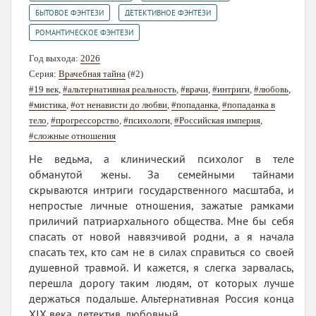
,
,
БЫТОВОЕ ФЭНТЕЗИ
ДЕТЕКТИВНОЕ ФЭНТЕЗИ
РОМАНТИЧЕСКОЕ ФЭНТЕЗИ
Год выхода:
2026
Серия:
Врачебная тайна
(#2)
#19 век
,
#альтернативная реальность
,
#врачи
,
#интриги
,
#любовь
,
#мистика
,
#от ненависти до любви
,
#попаданка
,
#попаданка в
тело
,
#прогрессорство
,
#психологи
,
#Российская империя
,
#сложные отношения
Не ведьма, а клинический психолог в теле
обманутой жены. За семейными тайнами
скрываются интриги государственного масштаба, и
непростые личные отношения, зажатые рамками
приличий патриархального общества. Мне бы себя
спасать от новой навязчивой родни, а я начала
спасать тех, кто сам не в силах справиться со своей
душевной травмой. И кажется, я слегка зарвалась,
перешла дорогу таким людям, от которых лучше
держаться подальше. Альтернативная Россия конца
XIX века, детектив, любовный...