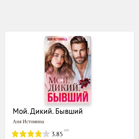
Мой. Дикий. Бывший
Аня Истомина
(
68
)
3.85