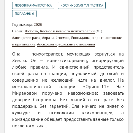
,
,
ЛЮБОВНАЯ ФАНТАСТИКА
КОСМИЧЕСКАЯ ФАНТАСТИКА
ПОПАДАНЦЫ
Год выхода:
2026
Серия:
Любовь, Космос и немного психотерапии
(#1)
#авторские расы
,
#врачи
,
#космос
,
#попаданка
,
#противостояние
и притяжение
,
#психологи
,
#сложные отношения
Она — психотерапевт, мечтающая вернуться на
Землю. Он — воин‑ксикорианец, игнорирующий
любые правила. И единственный представитель
своей расы на станции, неуловимый, дерзкий и
совершенно не желающий идти на диалог. На
межгалактической станции «Орион‑11» Эле
Мирановой поручено невозможное: завоевать
доверие Скорпиона. Без знаний о его расе. Без
поддержки. Без гарантий. Эля ничего не знает о
культуре и психологии ксикорианцев, а
командование обещает предоставить данные только
после того, как...