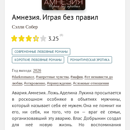
Амнезия. Играя без правил
Сэлли Собер
(
8
)
3.25
,
СОВРЕМЕННЫЕ ЛЮБОВНЫЕ РОМАНЫ
,
КОРОТКИЕ ЛЮБОВНЫЕ РОМАНЫ
РОМАНТИЧЕСКАЯ ЭРОТИКА
Год выхода:
2026
#darkromance
,
#запретные чувства
,
#мафия
,
#от ненависти до
любви
,
#откровенно
,
#принуждение
,
#сложные отношения
Авария. Амнезия. Ложь. Аделина Лукина просыпается
в роскошном особняке в объятиях мужчины,
который называет себя её мужем. Она не помнит ни
его, ни себя, ни того, что он — враг её семьи,
организовавший эту аварию. Влас Добрынин создал
для неё новую жизнь. Но воспоминания