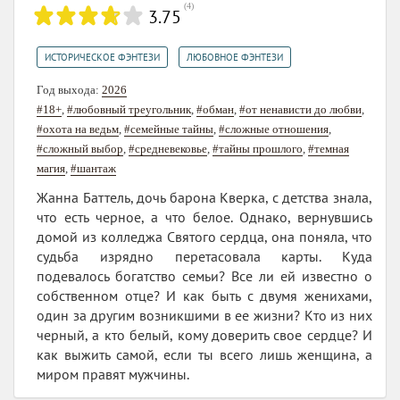
(
4
)
3.75
,
ИСТОРИЧЕСКОЕ ФЭНТЕЗИ
ЛЮБОВНОЕ ФЭНТЕЗИ
Год выхода:
2026
#18+
,
#любовный треугольник
,
#обман
,
#от ненависти до любви
,
#охота на ведьм
,
#семейные тайны
,
#сложные отношения
,
#сложный выбор
,
#средневековье
,
#тайны прошлого
,
#темная
магия
,
#шантаж
Жанна Баттель, дочь барона Кверка, с детства знала,
что есть черное, а что белое. Однако, вернувшись
домой из колледжа Святого сердца, она поняла, что
судьба изрядно перетасовала карты. Куда
подевалось богатство семьи? Все ли ей известно о
собственном отце? И как быть с двумя женихами,
один за другим возникшими в ее жизни? Кто из них
черный, а кто белый, кому доверить свое сердце? И
как выжить самой, если ты всего лишь женщина, а
миром правят мужчины.