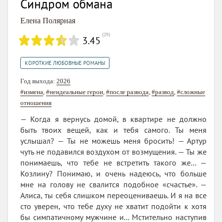
Синдром обмана
Елена Полярная
(
29
)
3.45
КОРОТКИЕ ЛЮБОВНЫЕ РОМАНЫ
Год выхода:
2026
#измена
,
#неидеальные герои
,
#после развода
,
#развод
,
#сложные
отношения
— Когда я вернусь домой, в квартире не должно
быть твоих вещей, как и тебя самого. Ты меня
услышал? — Ты не можешь меня бросить! — Артур
чуть не подавился воздухом от возмущения. — Ты же
понимаешь, что тебе не встретить такого же... —
Козлину? Понимаю, и очень надеюсь, что больше
мне на голову не свалится подобное «счастье». —
Алиса, ты себя слишком переоцениваешь. И я на все
сто уверен, что тебе духу не хватит подойти к хотя
бы симпатичному мужчине и... Мстительно наступив