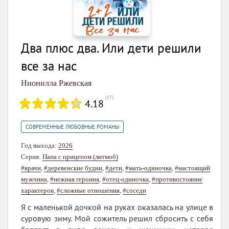
Два плюс два. Или дети решили
все за нас
Нионилла Ржевская
(
17
)
4.18
СОВРЕМЕННЫЕ ЛЮБОВНЫЕ РОМАНЫ
Год выхода:
2026
Серия:
Папа с прицепом (литмоб)
#врачи
,
#деревенские будни
,
#дети
,
#мать-одиночка
,
#настоящий
мужчина
,
#нежная героиня
,
#отец-одиночка
,
#противостояние
характеров
,
#сложные отношения
,
#соседи
Я с маленькой дочкой на руках оказалась на улице в
суровую зиму. Мой сожитель решил сбросить с себя