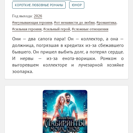
,
КОРОТКИЕ ЛЮБОВНЫЕ РОМАНЫ
ЮМОР
Год выхода:
2026
#неунывающая героиня
,
#от ненависти до любви
,
#романтика
,
#сильная героиня
,
#сильный герой
,
#сложные отношения
Они — два сапога пара! Он — коллектор, а она —
должница, погрязшая в кредитах из-за сбежавшего
бывшего. Он пришел выбить долг, а потерял сердце.
И нервы — из-за енота-воришки. Ромком о
выгоревшем коллекторе и лучезарной хозяйке
зоопарка.