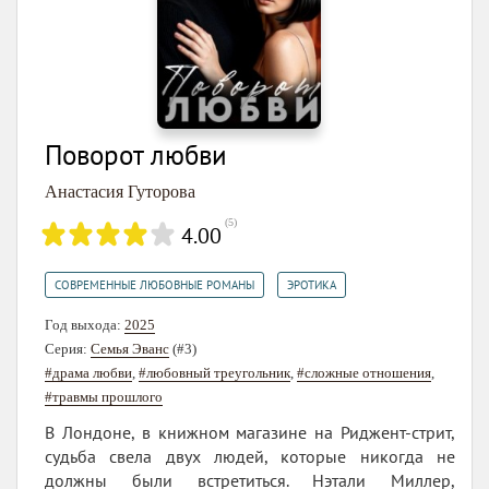
Поворот любви
Анастасия Гуторова
(
5
)
4.00
,
СОВРЕМЕННЫЕ ЛЮБОВНЫЕ РОМАНЫ
ЭРОТИКА
Год выхода:
2025
Серия:
Семья Эванс
(#3)
#драма любви
,
#любовный треугольник
,
#сложные отношения
,
#травмы прошлого
В Лондоне, в книжном магазине на Риджент-стрит,
судьба свела двух людей, которые никогда не
должны были встретиться. Нэтали Миллер,