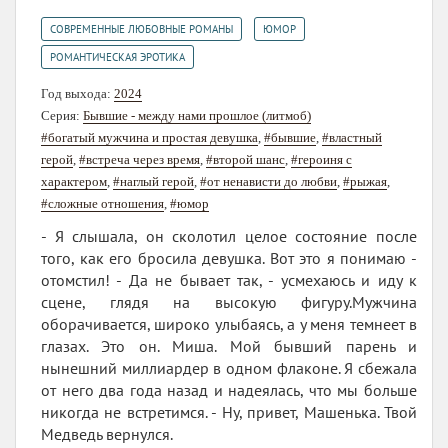
,
,
СОВРЕМЕННЫЕ ЛЮБОВНЫЕ РОМАНЫ
ЮМОР
РОМАНТИЧЕСКАЯ ЭРОТИКА
Год выхода:
2024
Серия:
Бывшие - между нами прошлое (литмоб)
#богатый мужчина и простая девушка
,
#бывшие
,
#властный
герой
,
#встреча через время
,
#второй шанс
,
#героиня с
характером
,
#наглый герой
,
#от ненависти до любви
,
#рыжая
,
#сложные отношения
,
#юмор
- Я слышала, он сколотил целое состояние после
того, как его бросила девушка. Вот это я понимаю -
отомстил! - Да не бывает так, - усмехаюсь и иду к
сцене, глядя на высокую фигуру.Мужчина
оборачивается, широко улыбаясь, а у меня темнеет в
глазах. Это он. Миша. Мой бывший парень и
нынешний миллиардер в одном флаконе. Я сбежала
от него два года назад и надеялась, что мы больше
никогда не встретимся. - Ну, привет, Машенька. Твой
Медведь вернулся.