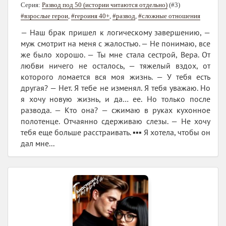
Серия:
Развод под 50 (истории читаются отдельно)
(#3)
#взрослые герои
,
#героиня 40+
,
#развод
,
#сложные отношения
— Наш брак пришел к логическому завершению, —
муж смотрит на меня с жалостью. — Не понимаю, все
же было хорошо. — Ты мне стала сестрой, Вера. От
любви ничего не осталось, — тяжелый вздох, от
которого ломается вся моя жизнь. — У тебя есть
другая? — Нет. Я тебе не изменял. Я тебя уважаю. Но
я хочу новую жизнь, и да… ее. Но только после
развода. — Кто она? — сжимаю в руках кухонное
полотенце. Отчаянно сдерживаю слезы. — Не хочу
тебя еще больше расстраивать. ▪️▪️▪️ Я хотела, чтобы он
дал мне...