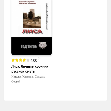
(
1
)
4.00
Лиса. Личные хроники
русской смуты
,
Наталья Уланова
Стукало
Сергей