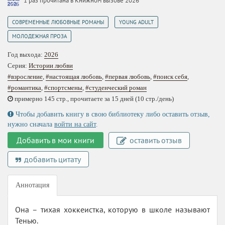
1 раз прочитана в Книжном вызове 2026
,
,
СОВРЕМЕННЫЕ ЛЮБОВНЫЕ РОМАНЫ
YOUNG ADULT
МОЛОДЕЖНАЯ ПРОЗА
Год выхода:
2026
Серия:
Истории любви
#взросление
,
#настоящая любовь
,
#первая любовь
,
#поиск себя
,
#романтика
,
#спортсмены
,
#студенческий роман
примерно 145 стр., прочитаете за 15 дней (10 стр./день)
Чтобы добавить книгу в свою библиотеку либо оставить отзыв,
нужно сначала
войти на сайт
.
Добавить в мои книги
оставить отзыв
добавить цитату
Аннотация
Она – тихая хоккеистка, которую в школе называют
Тенью.