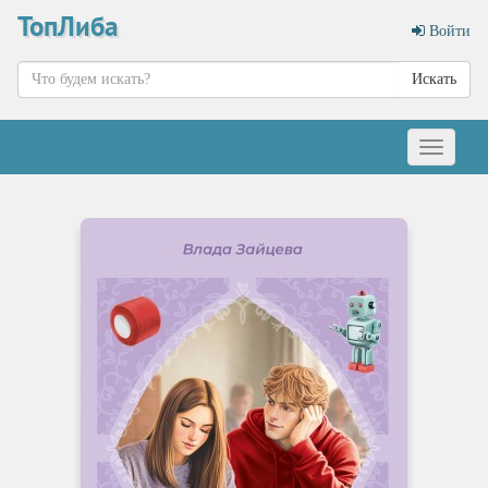
ТопЛиба
Войти
Искать
Меню