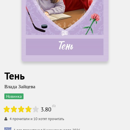
Тень
Влада Зайцева
Новинка
(
5
)
3.80
4
прочитали и
10
хотят прочитать