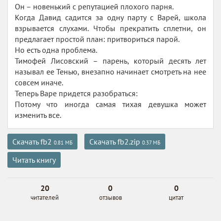
Он – новенький с репутацией плохого парня.
Когда Давид садится за одну парту с Варей, школа
взрывается слухами. Чтобы прекратить сплетни, он
предлагает простой план: притвориться парой.
Но есть одна проблема.
Тимофей Лисовский – парень, который десять лет
называл ее Тенью, внезапно начинает смотреть на нее
совсем иначе.
Теперь Варе придется разобраться:
Потому что иногда самая тихая девушка может
изменить все.
Скачать fb2
Скачать fb2.zip
0.81 МБ
0.37 МБ
Читать книгу
20
0
0
читателей
отзывов
цитат