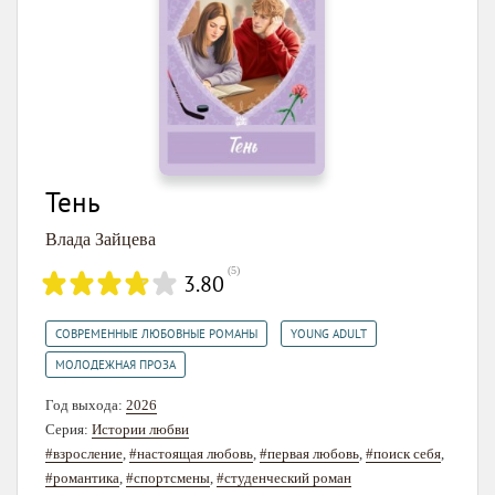
Тень
Влада Зайцева
(
5
)
3.80
,
,
СОВРЕМЕННЫЕ ЛЮБОВНЫЕ РОМАНЫ
YOUNG ADULT
МОЛОДЕЖНАЯ ПРОЗА
Год выхода:
2026
Серия:
Истории любви
#взросление
,
#настоящая любовь
,
#первая любовь
,
#поиск себя
,
#романтика
,
#спортсмены
,
#студенческий роман