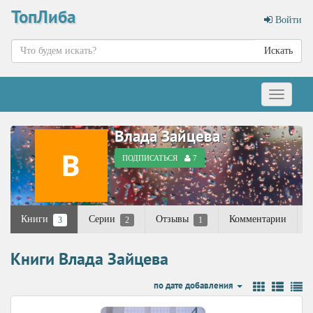
ТопЛиба
Войти
Искать
Меню
Влада Зайцева
ПОДПИСАТЬСЯ
7
Книги
Серии
Отзывы
Комментарии
3
2
1
Книги Влада Зайцева
по дате добавления