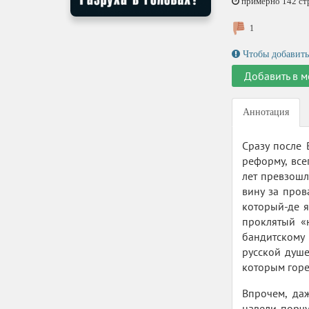
примерно 142 стр.
1
Чтобы добавить
Добавить в м
Аннотация
Сразу после
реформу, все
лет превзошл
вину за пров
который-де я
проклятый «
бандитскому 
русской душ
которым горе
Впрочем, даж
навели порчу