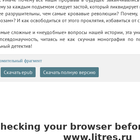
му за каждым подъемом следует застой, который ликвидирует
ее разрушительны, чем самые кровавые революции? Почему, е
озам»? И как освободиться от этого проклятия, избавиться от с
амые сложные и «неудобные» вопросы нашей истории, эта уник
 псевдонаучность, читаясь не как скучная монография по 
ьный детектив!
омительный фрагмент
Скачать epub
Скачать полную версию