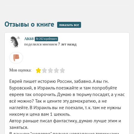
Отзывы о книге
показать все
АК68
№ 262 в рейтинге
поделился мнением
7 лет назад
Моя оценка:
Еврей пишет историю России, забавно. А вы гн.
Буровский, в Израиль поезжайте и там попробуйте
евреев так опорочить. Думаю в тюрьму посадят, а у нас
всё можно? Так и цените эту демократию, а не
наглейте. В Израиль вы не поехали, т. к. там не нужны
никому и цена вам 1 шекиль.
Автор раньше писал фантастику, думаю лучше этим и
заняться.
В данном "шедевре" полное невладение терминами,