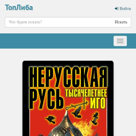
ТопЛиба
Войти
Искать
Меню