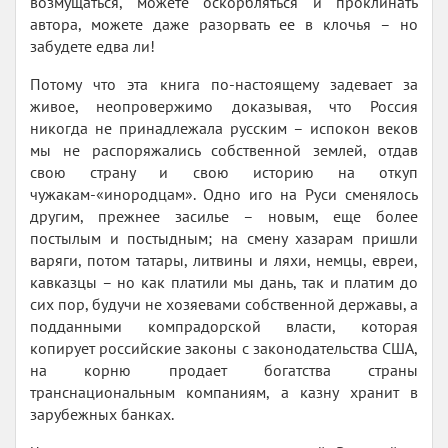
возмущаться, можете оскорбляться и проклинать
автора, можете даже разорвать ее в клочья – но
забудете едва ли!
Потому что эта книга по-настоящему задевает за
живое, неопровержимо доказывая, что Россия
никогда не принадлежала русским – испокон веков
мы не распоряжались собственной землей, отдав
свою страну и свою историю на откуп
чужакам-«инородцам». Одно иго на Руси сменялось
другим, прежнее засилье – новым, еще более
постылым и постыдным; на смену хазарам пришли
варяги, потом татары, литвины и ляхи, немцы, евреи,
кавказцы – но как платили мы дань, так и платим до
сих пор, будучи не хозяевами собственной державы, а
подданными компрадорской власти, которая
копирует российские законы с законодательства США,
на корню продает богатства страны
транснациональным компаниям, а казну хранит в
зарубежных банках.