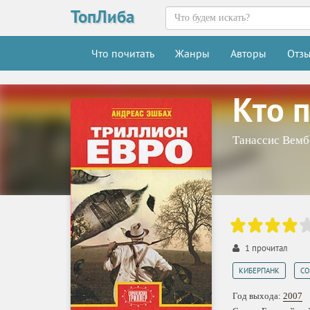
ТопЛиба
Что почитать
Жанры
Авторы
Отз
Кто 
Танассис Вемб
1
прочитал
,
КИБЕРПАНК
СО
Год выхода:
2007