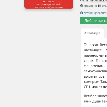
Серия:
Европейски
примерно 19 стр.,
Чтобы добавить
Добавить в м
Аннотация
Танассис Вем
настоящее 
паранормаль
своих. Пять
феноменами.
самоубийства
архитектуре,
химеры» Тана
CD1 может пе
Вембос живёт
тайн души Геи