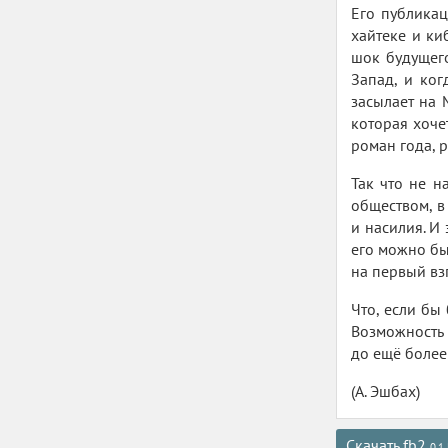
Его публикац
хайтеке и ки
шок будущего
Запад, и ко
засылает на 
которая хоче
роман года, р
Так что не н
обществом, в
и насилия. И
его можно бы
на первый вз
Что, если бы
Возможность 
до ещё более
(А. Эшбах)
Скачать fb2
0.1