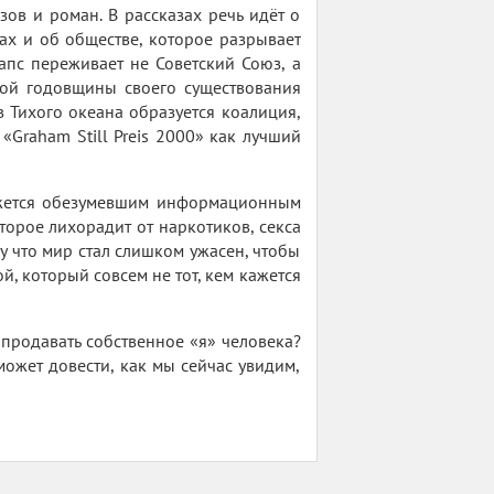
ов и роман. В рассказах речь идёт о
ах и об обществе, которое разрывает
апс переживает не Советский Союз, а
той годовщины своего существования
 Тихого океана образуется коалиция,
«Graham Still Preis 2000» как лучший
кажется обезумевшим информационным
орое лихорадит от наркотиков, секса
му что мир стал слишком ужасен, чтобы
, который совсем не тот, кем кажется
продавать собственное «я» человека?
ожет довести, как мы сейчас увидим,