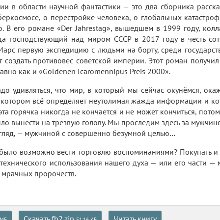
ии в области научной фантастики — это два сборника рассказ
беркосмосе, о перестройке человека, о глобальных катастроф
. В его романе «Der Jahrestag», вышедшем в 1999 году, колл
гда господствующий над миром СССР в 2017 году в честь со
Марс первую экспедицию с людьми на борту, среди государств
т создать противовес советской империи. Этот роман получил 
авно как и «Goldenen Icaromennipus Preis 2000».
адо удивляться, что мир, в который мы сейчас окунёмся, о
 котором всё определяет неутолимая жажда информации и кот
 эта горячка никогда не кончается и не может кончиться, пото
ло вынести на трезвую голову. Мы проследим здесь за мужчиной
гляд, — мужчиной с совершенно безумной целью…
 было возможно вести торговлю воспоминаниями? Покупать и 
технического использования нашего духа — или его части — м
 мрачных пророчеств.
Скачать fb2.zip
Читать книгу
 МБ
51.16 КБ