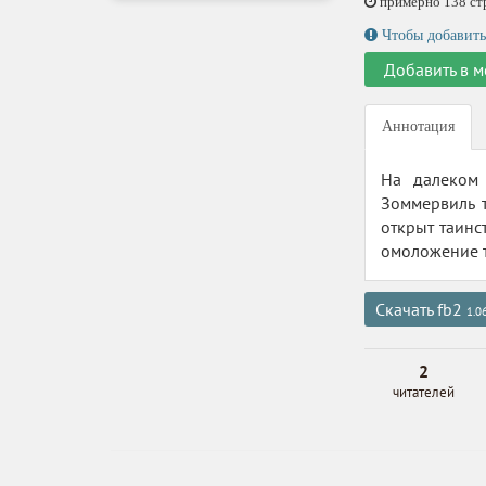
примерно 138 стр.
Чтобы добавить
Добавить в м
Аннотация
На далеком 
Зоммервиль 
открыт таинс
омоложение 
Скачать fb2
1.0
2
читателей