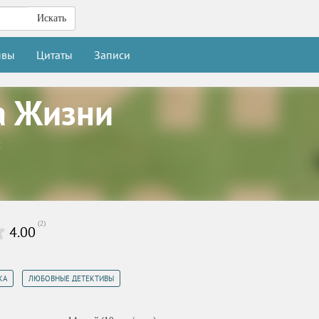
Искать
ывы
Цитаты
Записи
а Жизни
н
(
2
)
4.00
,
КА
ЛЮБОВНЫЕ ДЕТЕКТИВЫ