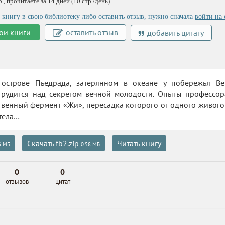
, прочитаете за 14 дней (10 стр./день)
 книгу в свою библиотеку либо оставить отзыв, нужно сначала
войти на 
ои книги
оставить отзыв
добавить цитату
острове Пьедрада, затерянном в океане у побережья Ве
трудится над секретом вечной молодости. Опыты профессор
твенный фермент «Жи», пересадка которого от одного живого
тела…
Скачать fb2.zip
Читать книгу
6 МБ
0.58 МБ
0
0
отзывов
цитат