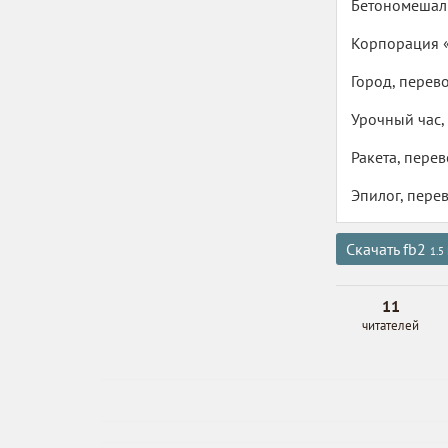
Бетономешалк
Корпорация «
Город, перево
Урочный час,
Ракета, пере
Эпилог, пере
Скачать fb2
1.5
11
читателей