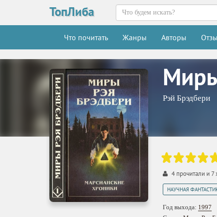
ТопЛиба
Что почитать
Жанры
Авторы
Отз
Миры
Рэй Брэдбери
4
прочитали и
7
НАУЧНАЯ ФАНТАСТИ
Год выхода:
1997