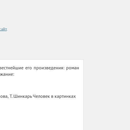
сайт
.
вестнейшие его произведения: роман
ржание:
ва, Т. Шинкарь Человек в картинках