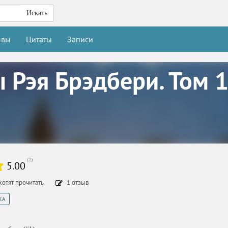
Искать
ывы
Цитаты
Записи
 Рэя Брэдбери. Том 
(
2
)
5.00
хотят прочитать
1
отзыв
КА