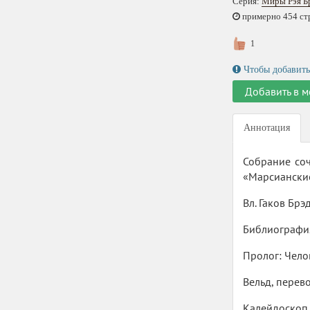
Серия:
Миры Рэя Б
примерно 454 стр.
1
Чтобы добавить
Добавить в м
Аннотация
Собрание со
«Марсианские
Вл. Гаков Бр
Библиография
Пролог: Чело
Вельд, перев
Калейдоскоп,