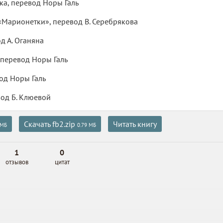
а, перевод Норы Галь
Марионетки», перевод В. Серебрякова
д А. Оганяна
 перевод Норы Галь
вод Норы Галь
вод Б. Клюевой
Скачать fb2.zip
Читать книгу
 МБ
0.79 МБ
1
0
отзывов
цитат