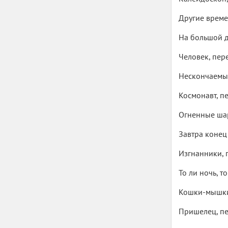
Другие време
На большой д
Человек, пер
Нескончаемый
Космонавт, п
Огненные шар
Завтра конец
Изгнанники, 
То ли ночь, т
Кошки-мышки
Пришелец, пе