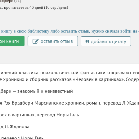
рэдбери
(#1)
, прочитаете за 46 дней (10 стр./день)
 книгу в свою библиотеку либо оставить отзыв, нужно сначала
войти на 
ои книги
оставить отзыв
добавить цитату
чинений классика психологической фантастики открывают из
 хроники» и сборник рассказов «Человек в картинках». Соде
эдбери — знакомый и неизвестный
 Рэя Брэдбери Марсианские хроники, роман, перевод Л. Ждано
век в картинках, перевод Норы Галь
од Л. Жданова
 перевод Норы Галь