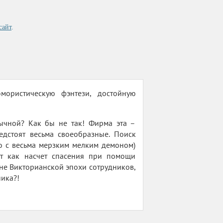
сайт
.
ористическую фэнтези, достойную
чной? Как бы не так! Фирма эта –
дстоят весьма своеобразные. Поиск
но с весьма мерзким мелким демоном)
вот как насчет спасения при помощи
не Викторианской эпохи сотрудников,
ника?!