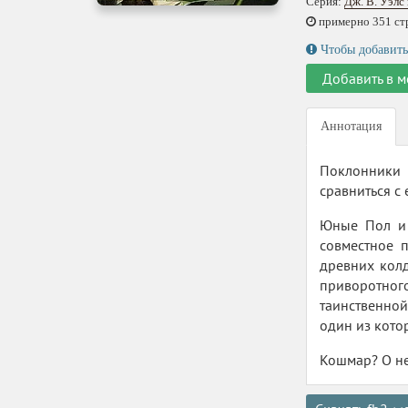
Серия:
Дж. В. Уэлс
примерно 351 стр.
Чтобы добавить
Добавить в м
Аннотация
Поклонники 
сравниться с
Юные Пол и 
совместное 
древних колд
приворотног
таинственной
один из кото
Кошмар? О не