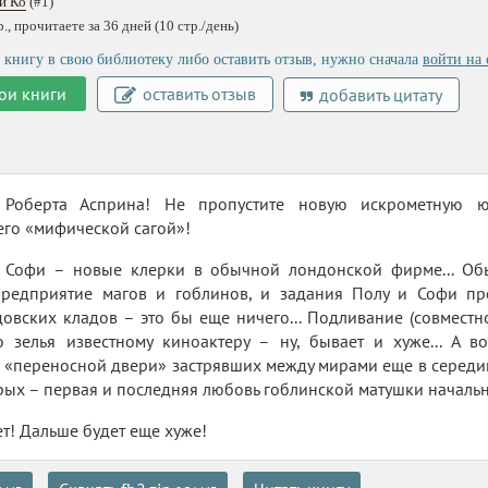
 и Ко
(#1)
, прочитаете за 36 дней (10 стр./день)
 книгу в свою библиотеку либо оставить отзыв, нужно сначала
войти на 
ои книги
оставить отзыв
добавить цитату
Роберта Асприна! Не пропустите новую искрометную юм
 его «мифической сагой»!
Софи – новые клерки в обычной лондонской фирме... Обы
предприятие магов и гоблинов, и задания Полу и Софи пре
овских кладов – это бы еще ничего... Подливание (совмест
о зелья известному киноактеру – ну, бывает и хуже... А 
 «переносной двери» застрявших между мирами еще в середи
рых – первая и последняя любовь гоблинской матушки началь
т! Дальше будет еще хуже!