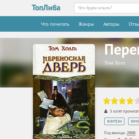
ТопЛиба
Что почитать
Жанры
Авторы
Отз
Пере
Том Холт
3
хотят прочитат
,
ФЭНТЕЗИ
ЮМО
Год выхода:
2006