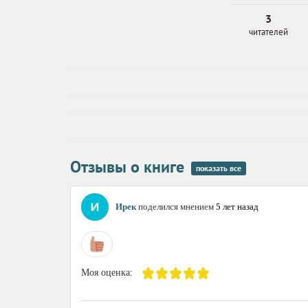
3
читателей
Отзывы о книге
показать все
Ирек
поделился мнением
5 лет назад
Моя оценка: