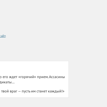
сайт
.
о его ждет «горячий» прием. Ассасины
ндикаты…
о твой враг — пусть им станет каждый!»