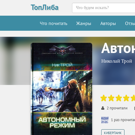
ТопЛиба
Что почитать
Жанры
Авторы
Отз
Авто
Николай Трой
2
прочитали
1 раз прочит
КИБЕРПАНК