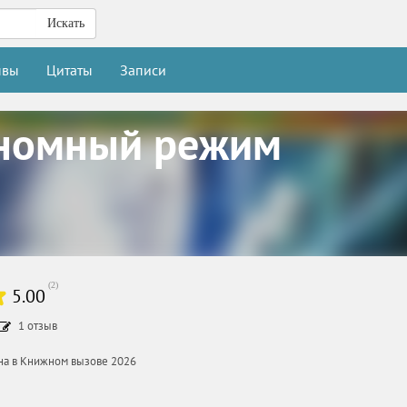
Искать
ывы
Цитаты
Записи
номный режим
(
2
)
5.00
1
отзыв
ана в Книжном вызове 2026