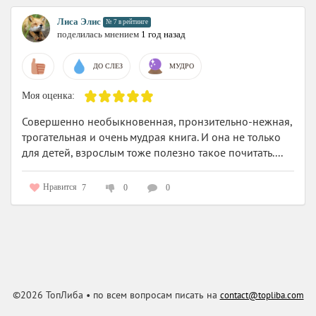
Лиса Элис
№ 7 в рейтинге
поделилась мнением
1 год назад
ДО СЛЕЗ
МУДРО
Моя оценка:
Совершенно необыкновенная, пронзительно-нежная,
трогательная и очень мудрая книга. И она не только
для детей, взрослым тоже полезно такое почитать....
Нравится
7
0
0
©2026 ТопЛиба • по всем вопросам писать на
contact@topliba.com