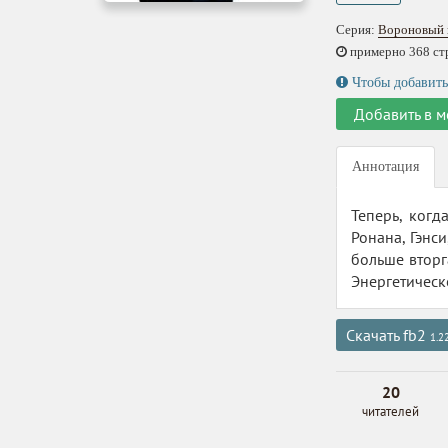
Серия:
Вороновый 
примерно 368 стр.
Чтобы добавить
Добавить в м
Аннотация
Теперь, когд
Ронана, Гэнси
больше вторг
Энергетическ
Скачать fb2
1.2
20
читателей