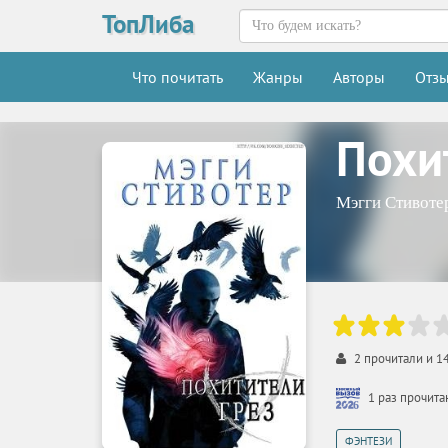
ТопЛиба
Что почитать
Жанры
Авторы
Отз
Похи
Мэгги Стивоте
2
прочитали и
1
1 раз прочит
ФЭНТЕЗИ