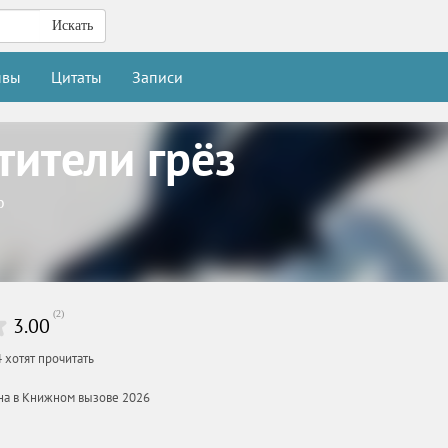
Искать
ывы
Цитаты
Записи
тители грёз
р
(
2
)
3.00
4
хотят прочитать
ана в Книжном вызове 2026