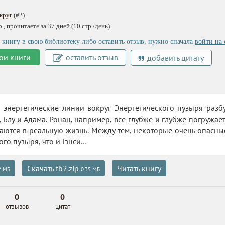
круг
(#2)
, прочитаете за 37 дней (10 стр./день)
 книгу в свою библиотеку либо оставить отзыв, нужно сначала
войти на 
ои книги
оставить отзыв
добавить цитату
а энергетические линии вокруг Энергетического пузыря раз
, Блу и Адама. Ронан, например, все глубже и глубже погружает
аются в реальную жизнь. Между тем, некоторые очень опасны
ого пузыря, что и Гэнси…
Скачать fb2.zip
Читать книгу
2 МБ
0.35 МБ
0
0
отзывов
цитат