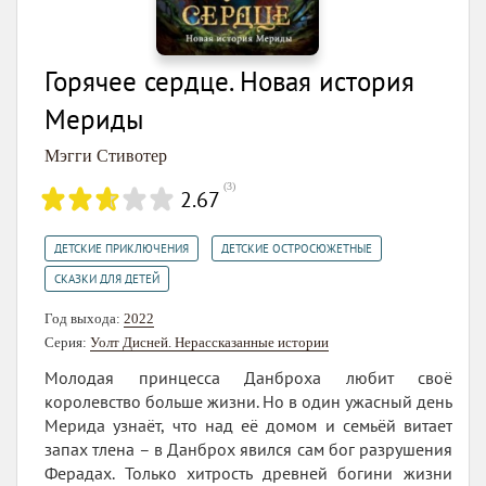
она начала посылать свои творения в издательства,
однако до поступления в колледж у нее были
Горячее сердце. Новая история
серьезные трудности с придумыванием финалов. В
Университете Mary Washington Мэгги изучала
Мериды
историю, но в итоге науке предпочла писательскую
Мэгги Стивотер
карьеру.
(
3
)
2.67
Кроме писательства Мэгги Стивотер увлекается
музыкой и рисованием. Она играет на волынке,
,
,
ДЕТСКИЕ ПРИКЛЮЧЕНИЯ
ДЕТСКИЕ ОСТРОСЮЖЕТНЫЕ
арфе и пианино и даже написала несколько
СКАЗКИ ДЛЯ ДЕТЕЙ
композиций к своим романам (их можно найти на
официальном сайте писательницы, на страницах
Год выхода:
2022
Серия:
Уолт Дисней. Нерассказанные истории
книг). Рисункам Мэгги посвящен отдельный сайт и
несколько альбомов на ее Фликре.
Молодая принцесса Данброха любит своё
королевство больше жизни. Но в один ужасный день
Страстно любит автомобили, владеет '73 Chevrolet
Мерида узнаёт, что над её домом и семьёй витает
Camaro по имени Локи. Здесь можно
понять,
запах тлена – в Данброх явился сам бог разрушения
насколько он совершеннен
посмотреть его
Ферадах. Только хитрость древней богини жизни