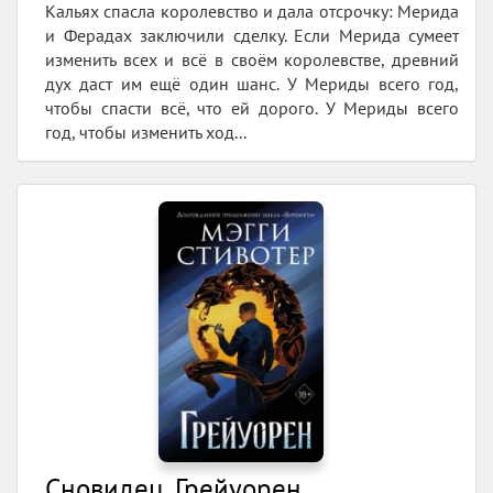
Кальях спасла королевство и дала отсрочку: Мерида
фотографии.
и Ферадах заключили сделку. Если Мерида сумеет
Мэгги Стивотер замужем и все еще живет в
изменить всех и всё в своём королевстве, древний
Вирджинии, у нее двое детей, пара нервных собак
дух даст им ещё один шанс. У Мериды всего год,
чтобы спасти всё, что ей дорого. У Мериды всего
и совершенно невменяемый кот.
год, чтобы изменить ход...
Сновидец. Грейуорен