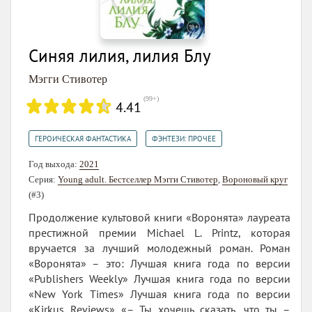
Синяя лилия, лилия Блу
Мэгги Стивотер
(
99+
)
4.41
,
ГЕРОИЧЕСКАЯ ФАНТАСТИКА
ФЭНТЕЗИ: ПРОЧЕЕ
Год выхода:
2021
Серия:
Young adult. Бестселлер Мэгги Стивотер
,
Вороновый круг
(#3)
Продолжение культовой книги «Воронята» лауреата
престижной премии Michael L. Printz, которая
вручается за лучший молодежный роман. Роман
«Воронята» – это: Лучшая книга года по версии
«Publishers Weekly» Лучшая книга года по версии
«New York Times» Лучшая книга года по версии
«Kirkus Reviews» «– Ты хочешь сказать, что ты –