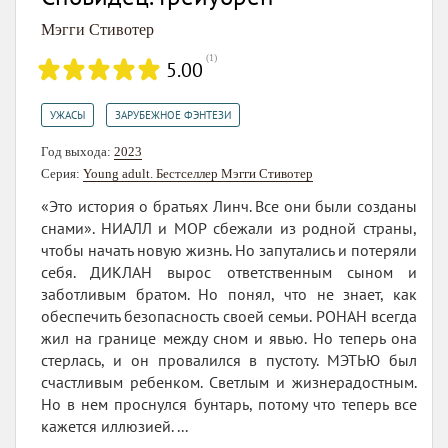
Мэгги Стивотер
(
1
)
5.00
,
УЖАСЫ
ЗАРУБЕЖНОЕ ФЭНТЕЗИ
Год выхода:
2023
Серия:
Young adult. Бестселлер Мэгги Стивотер
«Это история о братьях Линч. Все они были созданы
снами». НИАЛЛ и МОР сбежали из родной страны,
чтобы начать новую жизнь. Но запутались и потеряли
себя. ДИКЛАН вырос ответственным сыном и
заботливым братом. Но понял, что не знает, как
обеспечить безопасность своей семьи. РОНАН всегда
жил на границе между сном и явью. Но теперь она
стерлась, и он провалился в пустоту. МЭТЬЮ был
счастливым ребенком. Светлым и жизнерадостным.
Но в нем проснулся бунтарь, потому что теперь все
кажется иллюзией. ...