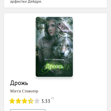
арфистки Дейдре.
Дрожь
Мэгги Стивотер
(
3
)
3.33