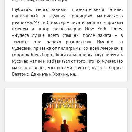
Глубокий, многогранный, пронзительный роман,
написанный в лучших традициях магического
реализма. Мэгги Стивотер – писательница с мировым
именем и автор бестселлеров New York Times.
«Чудеса лучше всего слышны после заката – в
темноте они далеко разносятся». Именно за
чудесами приезжают пилигримы со всей Америки в
городок Бичо Раро. Люди отчаянно жаждут получить
кусочек магии и избавиться от того, что их мучает. Но
мало кто знает, что и сами святые, кузены Сория:
Беатрис, Даниэль и Хоакин, не...