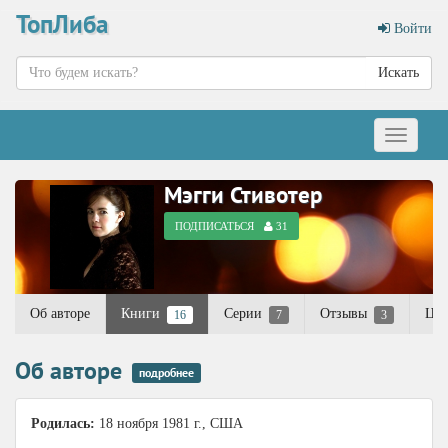
ТопЛиба
Войти
Искать
Меню
Мэгги Стивотер
ПОДПИСАТЬСЯ
31
Об авторе
Книги
Серии
Отзывы
Ци
16
7
3
Об авторе
подробнее
Родилась:
18 ноября 1981 г., США