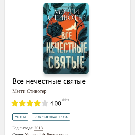
Все нечестные святые
Мэгги Стивотер
(
99+
)
4.00
,
УЖАСЫ
СОВРЕМЕННАЯ ПРОЗА
Год выхода:
2018
Серия:
Young adult. Бестселлеры