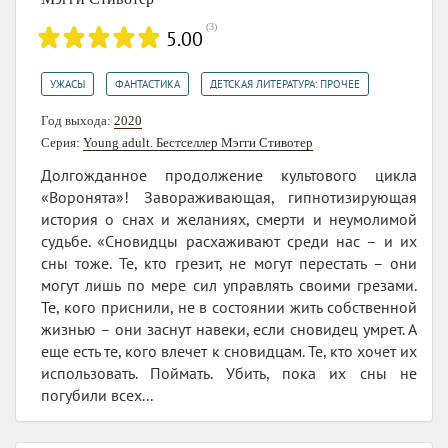
(
3
)
5.00
,
,
УЖАСЫ
ФАНТАСТИКА
ДЕТСКАЯ ЛИТЕРАТУРА: ПРОЧЕЕ
Год выхода:
2020
Серия:
Young adult. Бестселлер Мэгги Стивотер
Долгожданное продолжение культового цикла
«Воронята»! Завораживающая, гипнотизирующая
история о снах и желаниях, смерти и неумолимой
судьбе. «Сновидцы расхаживают среди нас – и их
сны тоже. Те, кто грезит, не могут перестать – они
могут лишь по мере сил управлять своими грезами.
Те, кого приснили, не в состоянии жить собственной
жизнью – они заснут навеки, если сновидец умрет. А
еще есть те, кого влечет к сновидцам. Те, кто хочет их
использовать. Поймать. Убить, пока их сны не
погубили всех...