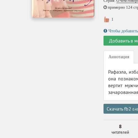
Серия:
О чем гово
примерно 124 стр.
1
Чтобы добавить
Добавить в м
Аннотация
Рафаэла, изб
она познаком
вертит мужч
зачарованная
Скачать fb2
0.4
8
читателей