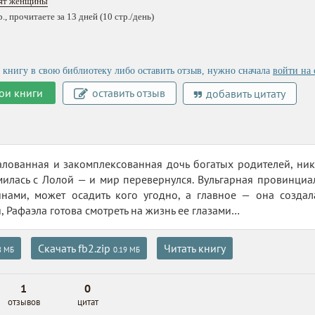
рят женщины
, прочитаете за 13 дней (10 стр./день)
 книгу в свою библиотеку либо оставить отзыв, нужно сначала
войти на 
ои книги
оставить отзыв
добавить цитату
алованная и закомплексованная дочь богатых родителей, ни
илась с Лолой — и мир перевернулся. Вульгарная провинциалк
инами, может осадить кого угодно, а главное — она созда
, Рафаэла готова смотреть на жизнь ее глазами…
Скачать fb2.zip
Читать книгу
8 МБ
0.19 МБ
1
0
отзывов
цитат