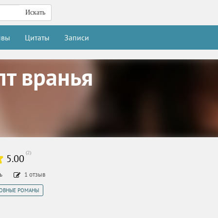
Искать
ывы
Цитаты
Записи
пт вранья
(
2
)
5.00
ть
1
отзыв
ОВНЫЕ РОМАНЫ