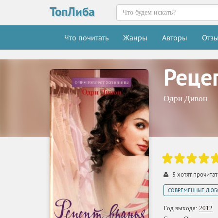
ТопЛиба
Что почитать
Жанры
Авторы
Отз
Реце
Одри Дивон
5
хотят прочита
СОВРЕМЕННЫЕ ЛЮБ
Год выхода:
2012