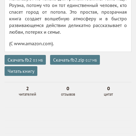
Роуэна, потому что он тот единственный человек, кто
спасет город от потопа. Это простая, прозрачная
книга создает волшебную атмосферу и в быстро
развивающемся действии деликатно рассказывает о
любви, потерях и семье.
(С www.amazon.com).
Скачать fb2
Скачать fb2.zip
0.5 МБ
0.17 МБ
Читать книгу
2
0
0
читателей
отзывов
цитат