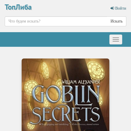
ТопЛиба
Войти
Искать
Меню