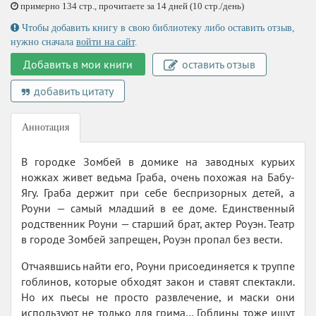
примерно 134 стр., прочитаете за 14 дней (10 стр./день)
Чтобы добавить книгу в свою библиотеку либо оставить отзыв,
нужно сначала
войти на сайт
.
Добавить в мои книги
оставить отзыв
добавить цитату
Аннотация
В городке Зомбей в домике на заводных курьих
ножках живет ведьма Граба, очень похожая на Бабу-
Ягу. Граба держит при себе беспризорных детей, а
Роуни — самый младший в ее доме. Единственный
родственник Роуни — старший брат, актер Роуэн. Театр
в городе Зомбей запрещен, Роуэн пропал без вести.
Отчаявшись найти его, Роуни присоединяется к труппе
гоблинов, которые обходят закон и ставят спектакли.
Но их пьесы не просто развлечение, и маски они
используют не только для грима… Гоблины тоже ищут