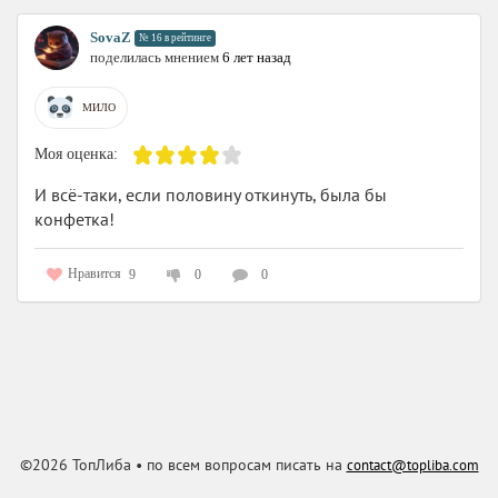
SоvaZ
№ 16 в рейтинге
поделилась мнением
6 лет назад
МИЛО
Моя оценка:
И всё-таки, если половину откинуть, была бы
конфетка!
Нравится
9
0
0
©2026 ТопЛиба • по всем вопросам писать на
contact@topliba.com