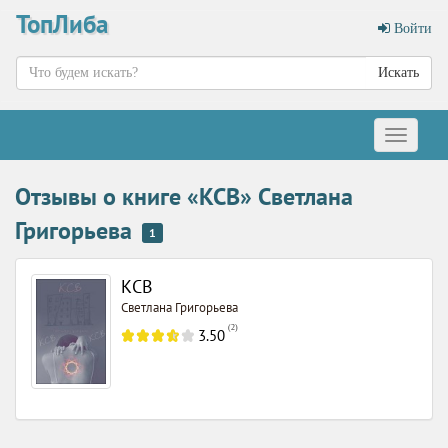
ТопЛиба
Войти
Искать
Меню
Отзывы о книге «КСВ» Светлана
Григорьева
1
КСВ
Светлана Григорьева
(
2
)
3.50