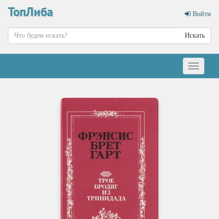
ТопЛиба
Войти
Искать
Меню