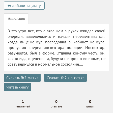
добавить цитату
Аннотация
В это утро все, кто с вязаньем в руках ожидал своей
очереди, зашевелились и начали перешептываться,
когда вице-консул последовал в кабинет консула,
пропустив вперед инспектора полиции. Инспектор,
разумеется, был в форме. Отдавая консулу честь, он,
как всегда, оцепенел и, будучи не просто военным, не
сразу вернулся в нормальное состояние....
Скачать fb2
Скачать fb2.zip
70.79 КБ
43.72 КБ
Читать книгу
1
0
0
читателей
отзывов
цитат