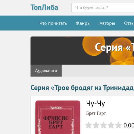
ТопЛиба
Что почитать
Жанры
Авторы
Отз
Серия «
Аудиокниги
Серия «Трое бродяг из Тринидад
Чу-Чу
Брет Гарт
0.0