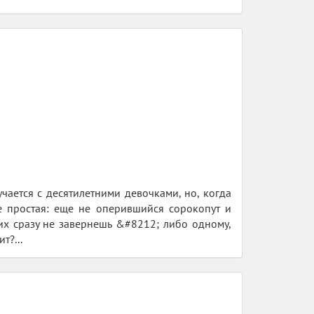
чается с десятилетними девочками, но, когда
е простая: еще не оперившийся сорокопут и
их сразу не завернешь &#8212; либо одному,
т?...