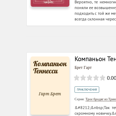
Вероятно, те немноги
поняли ее возвышенную
подходить с той же ме
всегда склонная черес
Компаньон Те
Брет Гарт
0.0
ПРИКЛЮЧЕНИЯ
Серия:
Трое бродяг из Три
&#8212;&nbsp;Так те
скромному новичку.&