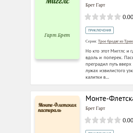
Брет Гарт
0.0
ПРИКЛЮЧЕНИЯ
Серия:
Трое бродяг из Три
Но кто этот Мигглс и 
вдоль и поперек. Пас
преградил путь вверх
лужах извилистого уз
калитки в...
Монте-Флетск
Брет Гарт
0.0