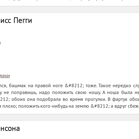
исс Пегги
0
нидада
лся, башмак на правой ноге &#8212; тоже. Такое нередко слу
ду не поправишь, надо положить свою ношу. А ноша была н
212; обоих она подобрала во время прогулки. В фартук обо
 плохо; положить кого-нибудь на землю &#8212; а вдруг сбежи
онсона