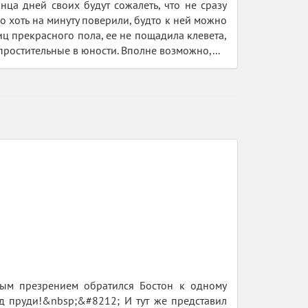
нца дней своих будут сожалеть, что не сразу
о хоть на минуту поверили, будто к ней можно
иц прекрасного пола, ее не пощадила клевета,
 простительные в юности. Вполне возможно,...
ным презрением обратился Бостон к одному
д пруди!&nbsp;&#8212; И тут же представил