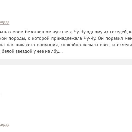
нидада
зать о моем безответном чувстве к Чу-Чу одному из соседей,
ой породы, к которой принадлежала Чу-Чу. Он поразил меня 
 на нас никакого внимания, спокойно жевала овес, и осмели
белой звездой у нее на лбу....
0
нидада