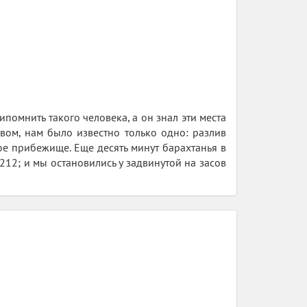
помнить такого человека, а он знал эти места
вом, нам было известно только одно: разлив
ое прибежище. Еще десять минут барахтанья в
12; и мы остановились у задвинутой на засов