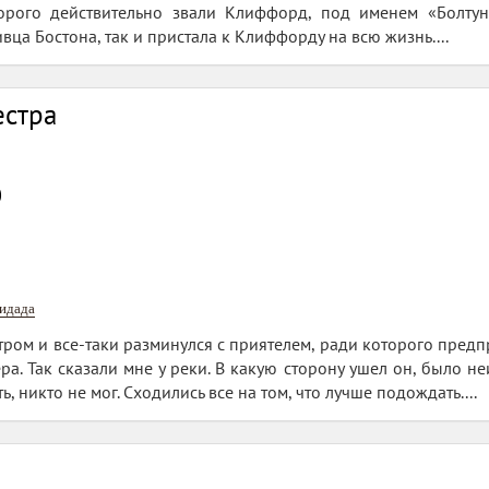
торого действительно звали Клиффорд, под именем «Болту
ца Бостона, так и пристала к Клиффорду на всю жизнь....
стра
0
нидада
тром и все-таки разминулся с приятелем, ради которого предп
ра. Так сказали мне у реки. В какую сторону ушел он, было неи
, никто не мог. Сходились все на том, что лучше подождать....