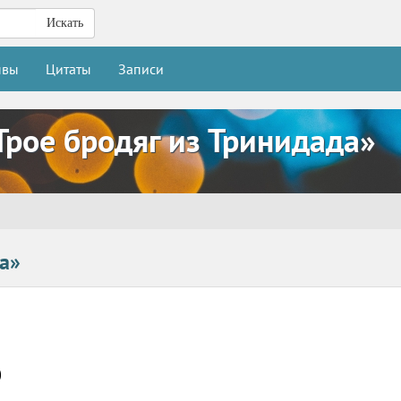
Искать
ывы
Цитаты
Записи
Трое бродяг из Тринидада»
а»
0