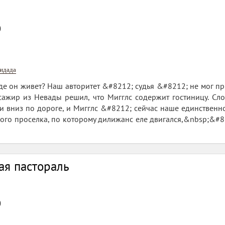
0
нидада
где он живет? Наш авторитет &#8212; судья &#8212; не мог при
сажир из Невады решил, что Мигглс содержит гостиницу. Сло
 и вниз по дороге, и Мигглс &#8212; сейчас наше единственн
кого проселка, по которому дилижанс еле двигался,&nbsp;&#82
ая пастораль
0