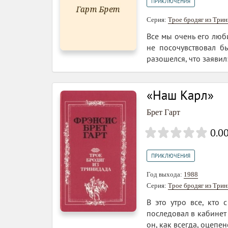
ПРИКЛЮЧЕНИЯ
Серия:
Трое бродяг из Три
Все мы очень его люб
не посочувствовал б
разошелся, что заявил:.
«Наш Карл»
Брет Гарт
0.0
ПРИКЛЮЧЕНИЯ
Год выхода:
1988
Серия:
Трое бродяг из Три
В это утро все, кто
последовал в кабинет 
он, как всегда, оцепен