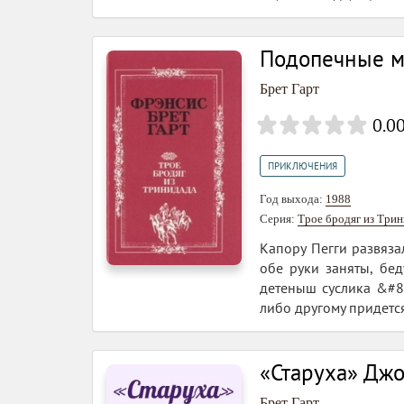
Подопечные м
Брет Гарт
0.0
ПРИКЛЮЧЕНИЯ
Год выхода:
1988
Серия:
Трое бродяг из Три
Капору Пегги развяза
обе руки заняты, бе
детеныш суслика &#8
либо другому придется
«Старуха» Дж
Брет Гарт