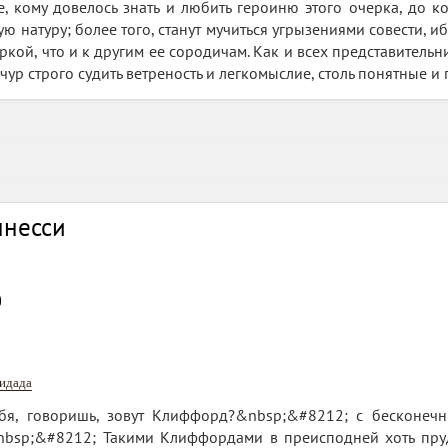
е, кому довелось знать и любить героиню этого очерка, до ко
 натуру; более того, станут мучиться угрызениями совести, иб
ркой, что и к другим ее сородичам. Как и всех представительн
чур строго судить ветреность и легкомыслие, столь понятные и
ннесси
0
нидада
бя, говоришь, зовут Клиффорд?&nbsp;&#8212; с бесконеч
nbsp;&#8212; Такими Клиффордами в преисподней хоть пру