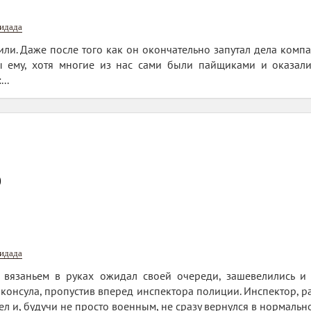
нидада
или. Даже после того как он окончательно запутал дела комп
ы ему, хотя многие из нас сами были пайщиками и оказали
..
0
нидада
 с вязаньем в руках ожидал своей очереди, зашевелились и
консула, пропустив вперед инспектора полиции. Инспектор, раз
ел и, будучи не просто военным, не сразу вернулся в нормально