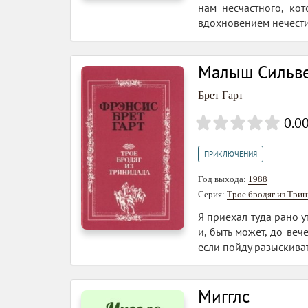
нам несчастного, ко
вдохновением нечестив
Малыш Сильве
Брет Гарт
0.0
ПРИКЛЮЧЕНИЯ
Год выхода:
1988
Серия:
Трое бродяг из Три
Я приехал туда рано у
и, быть может, до вече
если пойду разыскивать
Мигглс