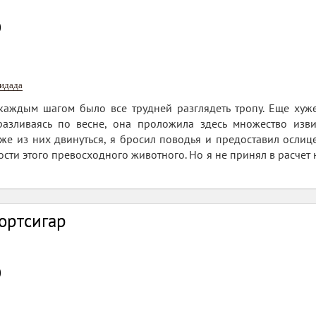
0
нидада
 каждым шагом было все трудней разглядеть тропу. Еще хуж
разливаясь по весне, она проложила здесь множество изв
же из них двинуться, я бросил поводья и предоставил ослиц
сти этого превосходного животного. Но я не принял в расчет
ортсигар
0