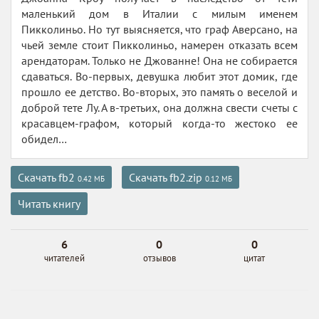
маленький дом в Италии с милым именем
Пикколиньо. Но тут выясняется, что граф Аверсано, на
чьей земле стоит Пикколиньо, намерен отказать всем
арендаторам. Только не Джованне! Она не собирается
сдаваться. Во-первых, девушка любит этот домик, где
прошло ее детство. Во-вторых, это память о веселой и
доброй тете Лу. А в-третьих, она должна свести счеты с
красавцем-графом, который когда-то жестоко ее
обидел…
Скачать fb2
Скачать fb2.zip
0.42 МБ
0.12 МБ
Читать книгу
6
0
0
читателей
отзывов
цитат