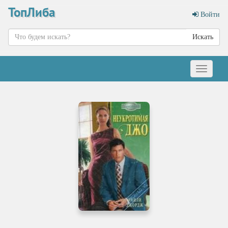
ТопЛиба
Войти
Искать
Меню