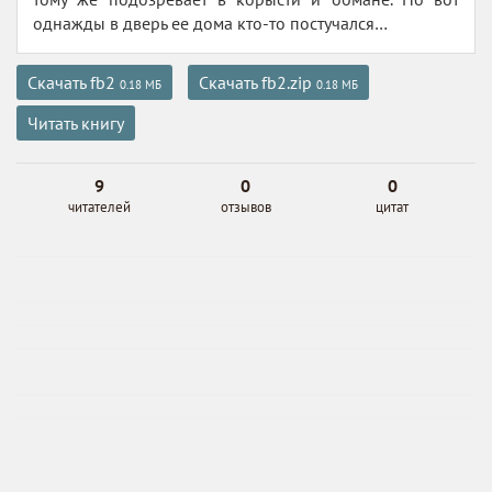
однажды в дверь ее дома кто-то постучался…
Скачать fb2
Скачать fb2.zip
0.18 МБ
0.18 МБ
Читать книгу
9
0
0
читателей
отзывов
цитат