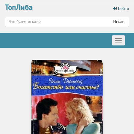
ТопЛиба
Войти
Искать
Меню