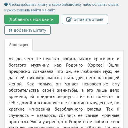
Чтобы добавить книгу в свою библиотеку либо оставить отзыв,
нужно сначала
войти на сайт
.
Добавить в мои книги
оставить отзыв
добавить цитату
Аннотация
Ах, до чего же нелегко любить такого красивого и
богатого мужчину, как Родриго Хорхес! Эшли
прекрасно сознавала, что он, ее любимый муж, не
даст ей никаких шансов стать для него настоящей
женой. Как только он узнает неизвестные ему
обстоятельства своей женитьбы, а это лишь дело
времени, ей придется вернуться из его поместья к
себе домой и в одиночестве вспоминать чудесные, но
краткие мгновения безоблачного счастья. Так и
случилось – казалось, сбылись ее самые мрачные
прогнозы. Эшли уверена, что Родриго не любит ее и к
тому же подозревает в корысти и обмане. Но вот