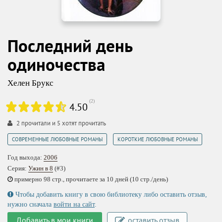
Последний день
одиночества
Хелен Брукс
(
2
)
4.50
2
прочитали и
5
хотят прочитать
,
СОВРЕМЕННЫЕ ЛЮБОВНЫЕ РОМАНЫ
КОРОТКИЕ ЛЮБОВНЫЕ РОМАНЫ
Год выхода:
2006
Серия:
Ужин в 8
(#3)
примерно 98 стр., прочитаете за 10 дней (10 стр./день)
Чтобы добавить книгу в свою библиотеку либо оставить отзыв,
нужно сначала
войти на сайт
.
Добавить в мои книги
оставить отзыв