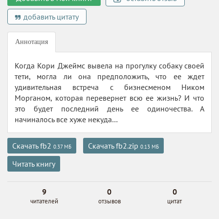
добавить цитату
Аннотация
Когда Кори Джеймс вывела на прогулку собаку своей
тети, могла ли она предположить, что ее ждет
удивительная встреча с бизнесменом Ником
Морганом, которая перевернет всю ее жизнь? И что
это будет последний день ее одиночества. А
начиналось все хуже некуда…
Скачать fb2
Скачать fb2.zip
0.37 МБ
0.13 МБ
Читать книгу
9
0
0
читателей
отзывов
цитат