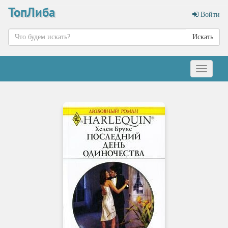
ТопЛиба
Войти
Искать
Меню