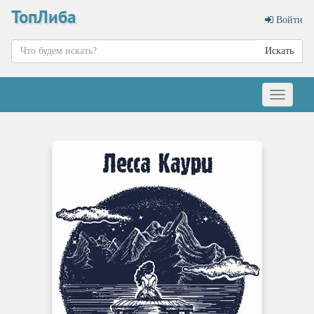
ТопЛиба
Войти
Искать
Меню