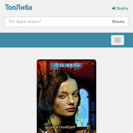
ТопЛиба
Войти
Искать
Меню