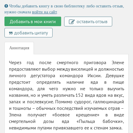
Чтобы добавить книгу в свою библиотеку либо оставить отзыв,
нужно сначала
войти на сайт
.
Добавить в мои книги
оставить отзыв
добавить цитату
Аннотация
Через год после смертного приговора Элене
предоставляют выбор между виселицей и должностью
личного дегустатора командора Иксии. Девушке
предстоит определять наличие яда в пище
командора, для чего нужно не только выучить
названия, но и уметь различать 152 вида ядов на вкус,
запах и послевкусие. Помимо судорог, галлюцинаций
и тошноты – обычных последствий изучаемых отрав –
Элена получает «боевое крещение» в виде
смертельной дозы яда «Пыльца бабочки»,
невидимыми путами привязавшего ее к стенам замка.