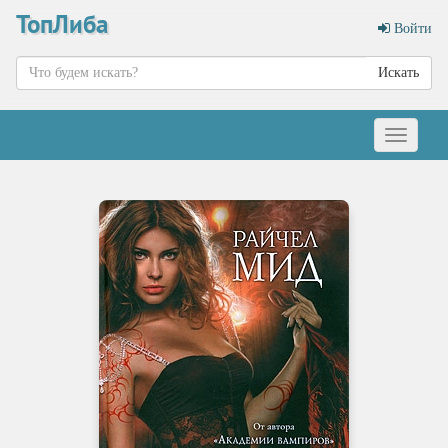
ТопЛиба
Войти
Искать
Меню