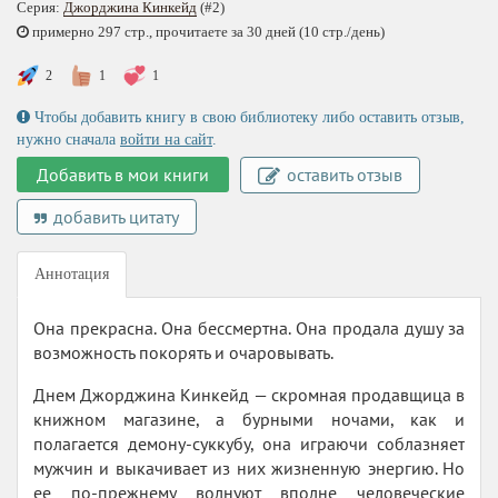
Серия:
Джорджина Кинкейд
(#2)
примерно 297 стр., прочитаете за 30 дней (10 стр./день)
2
1
1
Чтобы добавить книгу в свою библиотеку либо оставить отзыв,
нужно сначала
войти на сайт
.
Добавить в мои книги
оставить отзыв
добавить цитату
Аннотация
Она прекрасна. Она бессмертна. Она продала душу за
возможность покорять и очаровывать.
Днем Джорджина Кинкейд — скромная продавщица в
книжном магазине, а бурными ночами, как и
полагается демону-суккубу, она играючи соблазняет
мужчин и выкачивает из них жизненную энергию. Но
ее по-прежнему волнуют вполне человеческие