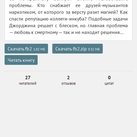
проблемы. Кто снабжает ее друзей-музыкантов
наркотиком, от которого за версту разит магией? Как
спасти репутацию коллеги-инкуба? Подобные задачи
Джорджина решает с блеском, но главная проблема
— любовь к смертному — так и не находит решения…
Скачать fb2
Скачать fb2.zip
1.02 МБ
0.32 МБ
Читать книгу
27
2
0
читателей
отзывов
цитат