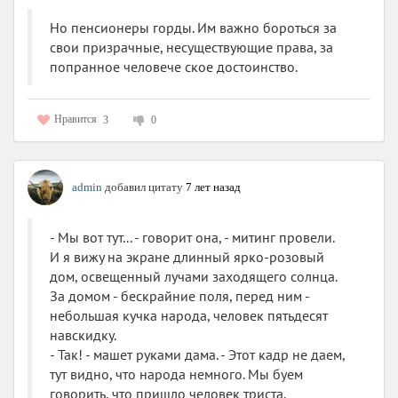
Но пенсионеры горды. Им важно бороться за
свои призрачные, несуществующие права, за
попранное человече ское достоинство.
Нравится
3
0
admin
добавил цитату
7 лет назад
- Мы вот тут... - говорит она, - митинг провели.
И я вижу на экране длинный ярко-розовый
дом, освещенный лучами заходящего солнца.
За домом - бескрайние поля, перед ним -
небольшая кучка народа, человек пятьдесят
навскидку.
- Так! - машет руками дама. - Этот кадр не даем,
тут видно, что народа немного. Мы буем
говорить, что пришло человек триста.