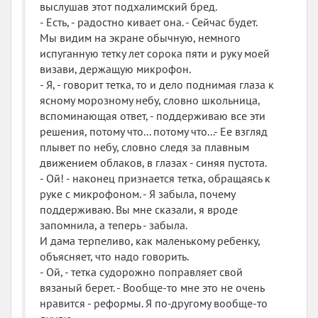
выслушав этот подхалимский бред.
- Есть, - радостно кивает она. - Сейчас будет.
Мы видим на экране обычную, немного
испуганную тетку лет сорока пяти и руку моей
визави, держащую микрофон.
- Я, - говорит тетка, то и дело поднимая глаза к
ясному морозному небу, словно школьница,
вспоминающая ответ, - поддерживаю все эти
решения, потому что... потому что...- Ее взгляд
плывет по небу, словно следя за плавным
движением облаков, в глазах - синяя пустота.
- Ой! - наконец признается тетка, обращаясь к
руке с микрофоном. - Я забыла, почему
поддерживаю. Вы мне сказали, я вроде
запомнила, а теперь - забыла.
И дама терпеливо, как маленькому ребенку,
объясняет, что надо говорить.
- Ой, - тетка судорожно поправляет свой
вязаный берет. - Вообще-то мне это не очень
нравится - реформы. Я по-другому вообще-то