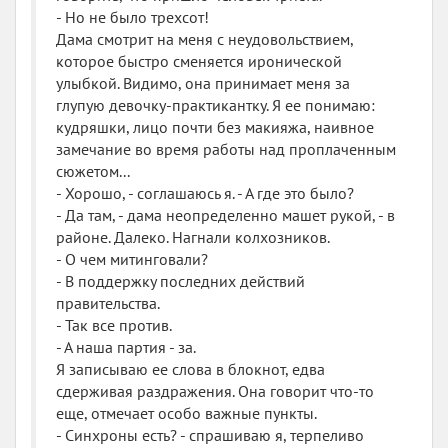
- Но не было трехсот!
Дама смотрит на меня с неудовольствием,
которое быстро сменяется иронической
улыбкой. Видимо, она принимает меня за
глупую девочку-практикантку. Я ее понимаю:
кудряшки, лицо почти без макияжа, наивное
замечание во время работы над проплаченным
сюжетом...
- Хорошо, - соглашаюсь я. - А где это было?
- Да там, - дама неопределенно машет рукой, - в
районе. Далеко. Нагнали колхозников.
- О чем митинговали?
- В поддержку последних действий
правительства.
- Так все против.
- А наша партия - за.
Я записываю ее слова в блокнот, едва
сдерживая раздражения. Она говорит что-то
еще, отмечает особо важные пункты.
- Синхроны есть? - спрашиваю я, терпеливо