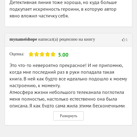
Детективная линия тоже хороша, но куда больше
подкупает искренность героини, в которую автор
явно вложил частичку себя.
mynameishope
написал(а) рецензию на книгу
5
5.00
Оценка:
Это что-то невероятно прекрасное! И не припомню,
когда мне последний раз в руки попадала такая
книга. В ней как будто все идеально подошло к моему
настроению, к моменту.
Атмосфера жизни небольшого телеканала поглотила
меня полностью, настолько естественно она была
описана. Я как будто сама жила этими бесконечными
съемками и монтажом, читая "Склейки". В немалой
Развернуть
степени это заслуга потрясающего языка автора. Он
прост, но в то же время не примитивен и не сух.
Диалоги действительно живые. Я ярко видела и