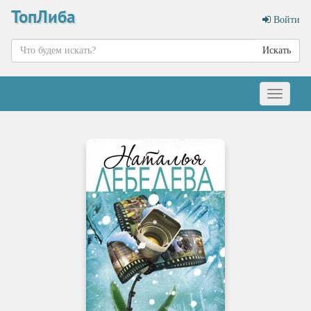
ТопЛиба
Войти
Искать
Меню