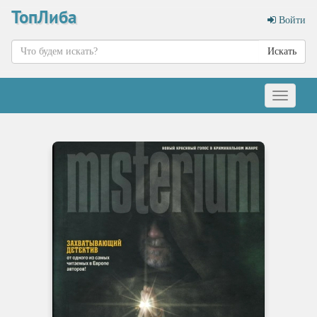
ТопЛиба
Войти
Искать
Меню