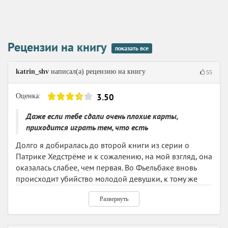
Порадовали персонажи, их описания и
проработанные характеры и здесь удались автору
очень хорошо. Приятно наблюдать за безмятежными
Рецензии на книгу
отношениями Эрики и Патрика и их утомительными
показать все
гостями. Анна в очередной раз повела себя как
абсолютно глупая барышня, мне уже ее и не жалко,
katrin_shv
написал(а) рецензию на книгу
55
если честно. Порадовало меня раскрытие персонажа
Есты.
3.50
Оценка:
Думаю, что продолжу знакомство с серией и надеюсь
Даже если тебе сдали очень плохие карты,
следующая книга будет лучше.
приходится играть тем, что есть
Долго я добиралась до второй книги из серии о
Патрике Хедстрёме и к сожалению, на мой взгляд, она
оказалась слабее, чем первая. Во Фьельбаке вновь
происходит убийство молодой девушки, к тому же
вместе с ней обнаруживают останки тел
Развернуть
двадцатилетней давности, убитых тем же способом.
Неужели убийца вновь начал убивать через двадцать
четыре года, или у него появился подражатель,