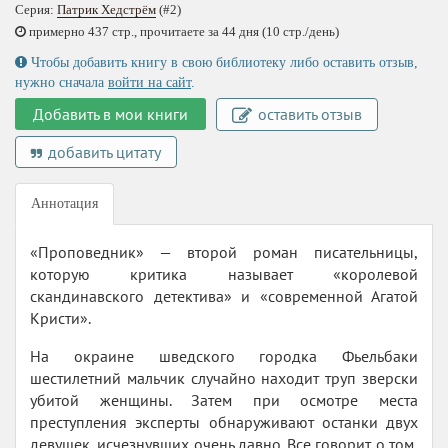
Серия:
Патрик Хедстрём
(#2)
примерно 437 стр., прочитаете за 44 дня (10 стр./день)
Чтобы добавить книгу в свою библиотеку либо оставить отзыв,
нужно сначала
войти на сайт
.
Добавить в мои книги
оставить отзыв
добавить цитату
Аннотация
«Проповедник» — второй роман писательницы,
которую критика называет «королевой
скандинавского детектива» и «современной Агатой
Кристи».
На окраине шведского городка Фьельбаки
шестилетний мальчик случайно находит труп зверски
убитой женщины. Затем при осмотре места
преступления эксперты обнаруживают останки двух
девушек, исчезнувших очень давно. Все говорит о том,